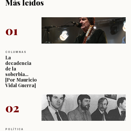
Más leídos
01
COLUMNAS
La
decadencia
de la
soberbia...
[Por Mauricio
Vidal Guerra]
02
POLÍTICA