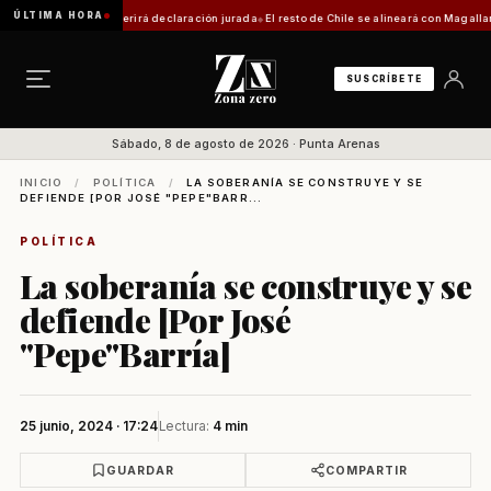
ÚLTIMA HORA
trámite requerirá declaración jurada
El resto de Chile se alineará con Magallanes: confi
SUSCRÍBETE
Sábado, 8 de agosto de 2026 · Punta Arenas
INICIO
/
POLÍTICA
/
LA SOBERANÍA SE CONSTRUYE Y SE
DEFIENDE [POR JOSÉ "PEPE"BARR...
POLÍTICA
La soberanía se construye y se
defiende [Por José
"Pepe"Barría]
25 junio, 2024 · 17:24
Lectura:
4 min
GUARDAR
COMPARTIR