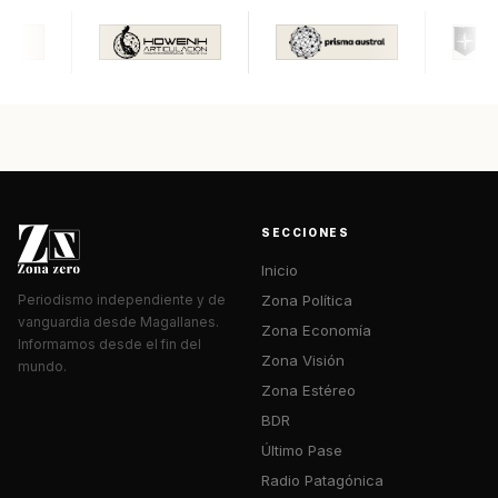
SECCIONES
Inicio
Zona Política
Periodismo independiente y de
vanguardia desde Magallanes.
Zona Economía
Informamos desde el fin del
Zona Visión
mundo.
Zona Estéreo
BDR
Último Pase
Radio Patagónica