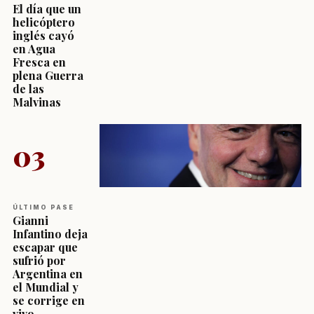
El día que un
helicóptero
inglés cayó
en Agua
Fresca en
plena Guerra
de las
Malvinas
03
ÚLTIMO PASE
Gianni
Infantino deja
escapar que
sufrió por
Argentina en
el Mundial y
se corrige en
vivo