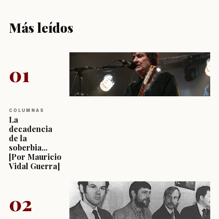
Más leídos
01
COLUMNAS
La
decadencia
de la
soberbia...
[Por Mauricio
Vidal Guerra]
02