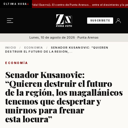
ÚLTIMA HORA
Por Mauricio Vidal Guerra]
El centro de Punta Arenas... entre el desinterés y la pérdida d
SUSCRÍBETE
Lunes, 10 de agosto de 2026 · Punta Arenas
INICIO
/
ECONOMÍA
/
SENADOR KUSANOVIC: “QUIEREN
DESTRUIR EL FUTURO DE LA REGIÓN,...
ECONOMÍA
Senador Kusanovic:
“Quieren destruir el futuro
de la región, los magallánicos
tenemos que despertar y
unirnos para frenar
esta locura”