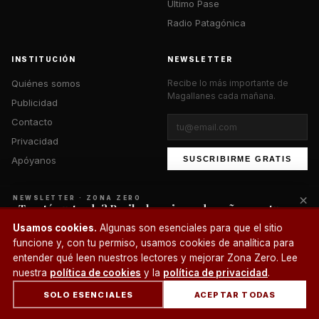
Último Pase
Radio Patagónica
INSTITUCIÓN
NEWSLETTER
Quiénes somos
Recibe lo más importante de
Magallanes cada mañana.
Publicidad
Contacto
Privacidad
Apóyanos
SUSCRIBIRME GRATIS
×
NEWSLETTER · ZONA ZERO
¿Te está gustando? Recibe lo mejor cada mañana en tu
correo.
© 2026 Zona Zero Media. Todos los derechos reservados.
Usamos cookies.
Algunas son esenciales para que el sitio
¿Un café?
funcione y, con tu permiso, usamos cookies de analítica para
SUSCRIBIRME
entender qué leen nuestros lectores y mejorar Zona Zero. Lee
nuestra
política de cookies
y la
política de privacidad
.
SOLO ESENCIALES
ACEPTAR TODAS
INICIO
SECCIONES
BUSCAR
CUENTA