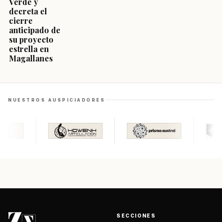
Verde y
decreta el
cierre
anticipado de
su proyecto
estrella en
Magallanes
NUESTROS AUSPICIADORES
SECCIONES