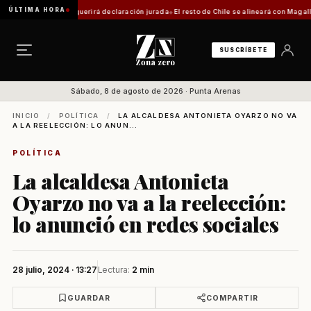
ÚLTIMA HORA
a: trámite requerirá declaración jurada
El resto de Chile se alineará con Magallanes: co
SUSCRÍBETE
Sábado, 8 de agosto de 2026 · Punta Arenas
INICIO
/
POLÍTICA
/
LA ALCALDESA ANTONIETA OYARZO NO VA
A LA REELECCIÓN: LO ANUN...
POLÍTICA
La alcaldesa Antonieta
Oyarzo no va a la reelección:
lo anunció en redes sociales
28 julio, 2024 · 13:27
Lectura:
2 min
GUARDAR
COMPARTIR