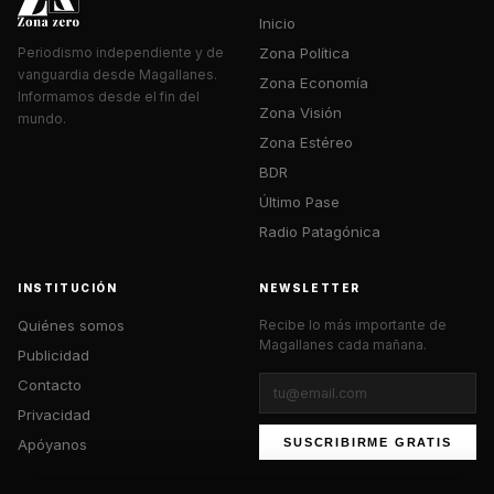
Inicio
Zona Política
Periodismo independiente y de
vanguardia desde Magallanes.
Zona Economía
Informamos desde el fin del
Zona Visión
mundo.
Zona Estéreo
BDR
Último Pase
Radio Patagónica
INSTITUCIÓN
NEWSLETTER
Quiénes somos
Recibe lo más importante de
Magallanes cada mañana.
Publicidad
Contacto
Privacidad
Apóyanos
SUSCRIBIRME GRATIS