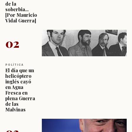
de la
soberbia...
[Por Mauricio
Vidal Guerra]
02
POLÍTICA
El día que un
helicóptero
inglés cayó
en Agua
Fresca en
plena Guerra
de las
Malvinas
03