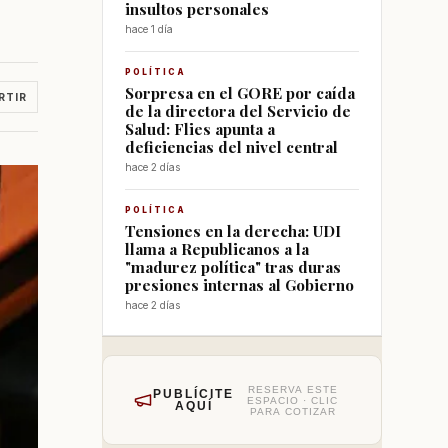
insultos personales
hace 1 día
POLÍTICA
Sorpresa en el GORE por caída
RTIR
de la directora del Servicio de
Salud: Flies apunta a
deficiencias del nivel central
hace 2 días
POLÍTICA
Tensiones en la derecha: UDI
llama a Republicanos a la
"madurez política" tras duras
presiones internas al Gobierno
hace 2 días
RESERVA ESTE
PUBLÍCITE
ESPACIO · CLIC
AQUÍ
PARA COTIZAR