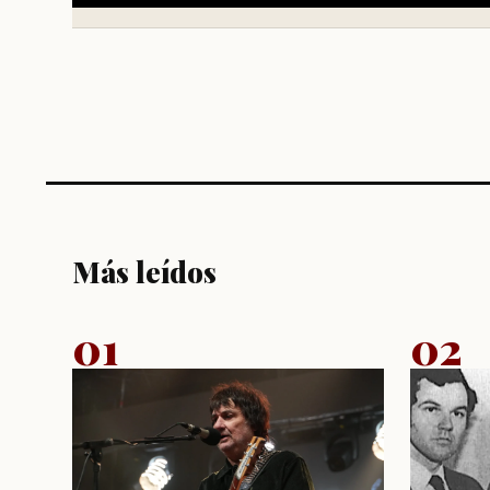
Más leídos
01
02