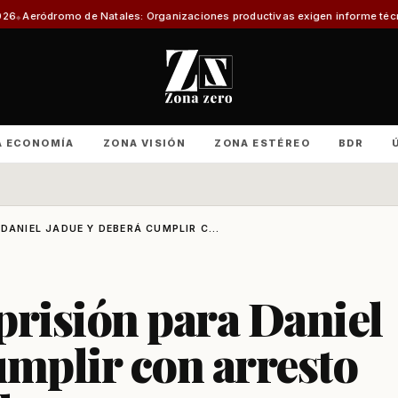
atales: Organizaciones productivas exigen informe técnico y amenazan co
A ECONOMÍA
ZONA VISIÓN
ZONA ESTÉREO
BDR
DANIEL JADUE Y DEBERÁ CUMPLIR C...
prisión para Daniel
umplir con arresto