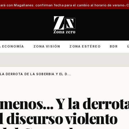
onfirman fecha para el cambio al horario de verano
Con foco en infraestruct
A ECONOMÍA
ZONA VISIÓN
ZONA ESTÉREO
BDR
A DERROTA DE LA SOBERBIA Y EL D...
menos... Y la derrot
el discurso violento