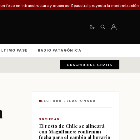
ura y cruceros: Epaustral proyecta la modernización portuaria para el desar
ÚLTIMO PASE
RADIO PATAGÓNICA
SUSCRIBIRSE GRATIS
LECTURA RELACIONADA
a
SOCIEDAD
El resto de Chile se alineará
con Magallanes: confirman
fecha para el cambio al horario