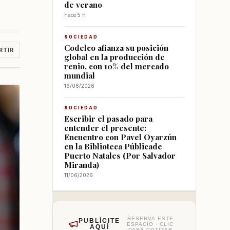
de verano
hace 5 h
SOCIEDAD
Codelco afianza su posición
RTIR
global en la producción de
renio, con 10% del mercado
mundial
16/06/2026
SOCIEDAD
Escribir el pasado para
entender el presente:
Encuentro con Pavel Oyarzún
en la Biblioteca Públicade
Puerto Natales (Por Salvador
Miranda)
11/06/2026
RESERVA ESTE
PUBLÍCITE
ESPACIO · CLIC
AQUÍ
PARA COTIZAR