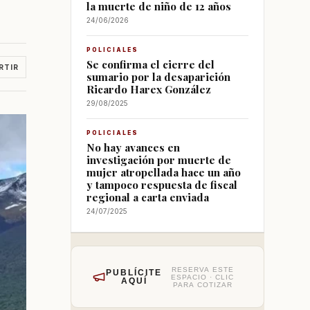
la muerte de niño de 12 años
24/06/2026
POLICIALES
Se confirma el cierre del
RTIR
sumario por la desaparición
Ricardo Harex González
29/08/2025
POLICIALES
No hay avances en
investigación por muerte de
mujer atropellada hace un año
y tampoco respuesta de fiscal
regional a carta enviada
24/07/2025
RESERVA ESTE
PUBLÍCITE
ESPACIO · CLIC
AQUÍ
PARA COTIZAR