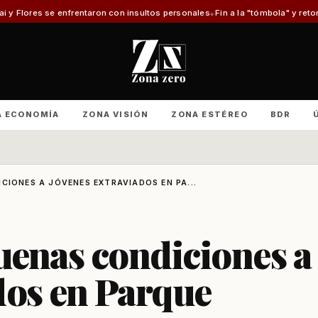
taron con insultos personales
Fin a la "tómbola" y retorno del mérito aca
A ECONOMÍA
ZONA VISIÓN
ZONA ESTÉREO
BDR
CIONES A JÓVENES EXTRAVIADOS EN PA...
uenas condiciones a
dos en Parque