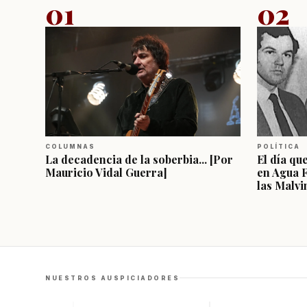
01
02
COLUMNAS
POLÍTICA
La decadencia de la soberbia... [Por
El día qu
Mauricio Vidal Guerra]
en Agua 
las Malvi
NUESTROS AUSPICIADORES