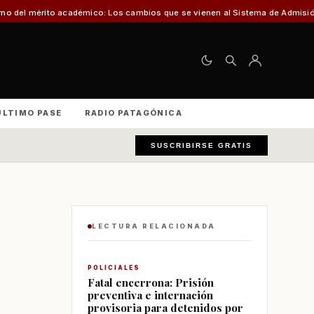
démico: Los cambios que se vienen al Sistema de Admisión Escolar (SAE)
Mue
ÚLTIMO PASE
RADIO PATAGÓNICA
SUSCRIBIRSE GRATIS
LECTURA RELACIONADA
POLICIALES
Fatal encerrona: Prisión
preventiva e internación
provisoria para detenidos por