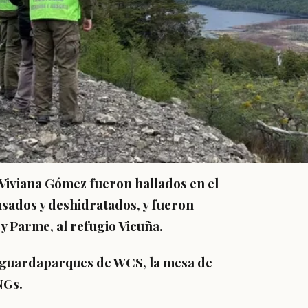
 Viviana Gómez fueron hallados en el
nsados y deshidratados, y fueron
y Parme, al refugio Vicuña.
, guardaparques de WCS, la mesa de
NGs.