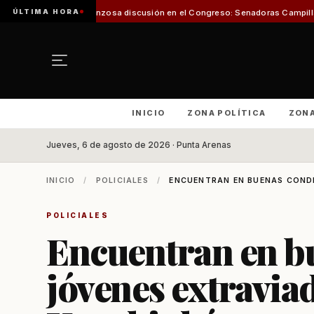
ÚLTIMA HORA
rgonzosa discusión en el Congreso: Senadoras Campillai y Flores se enfren
INICIO
ZONA POLÍTICA
ZON
Jueves, 6 de agosto de 2026 · Punta Arenas
INICIO
/
POLICIALES
/
ENCUENTRAN EN BUENAS CONDI
POLICIALES
Encuentran en b
jóvenes extravia