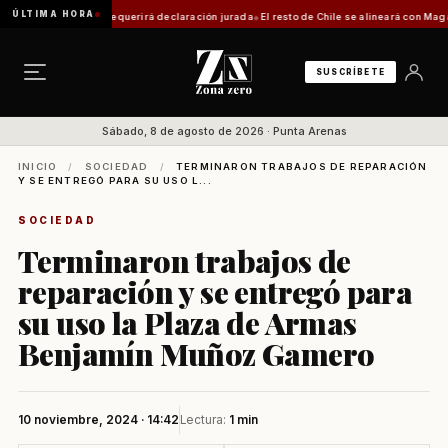
ÚLTIMA HORA
tica: trámite requerirá declaración jurada
El resto de Chile se alineará con Magallanes
SUSCRÍBETE
Sábado, 8 de agosto de 2026 · Punta Arenas
INICIO
/
SOCIEDAD
/
TERMINARON TRABAJOS DE REPARACIÓN
Y SE ENTREGÓ PARA SU USO L...
SOCIEDAD
Terminaron trabajos de
reparación y se entregó para
su uso la Plaza de Armas
Benjamín Muñoz Gamero
10 noviembre, 2024 · 14:42
Lectura:
1 min