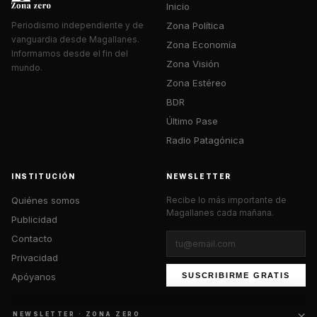
Inicio
Zona Política
Periodismo independiente y de
vanguardia desde Magallanes.
Zona Economía
Informamos desde el fin del
Zona Visión
mundo.
Zona Estéreo
BDR
Último Pase
Radio Patagónica
INSTITUCIÓN
NEWSLETTER
Quiénes somos
Recibe lo más importante de
Magallanes cada mañana.
Publicidad
Contacto
Privacidad
Apóyanos
SUSCRIBIRME GRATIS
×
NEWSLETTER · ZONA ZERO