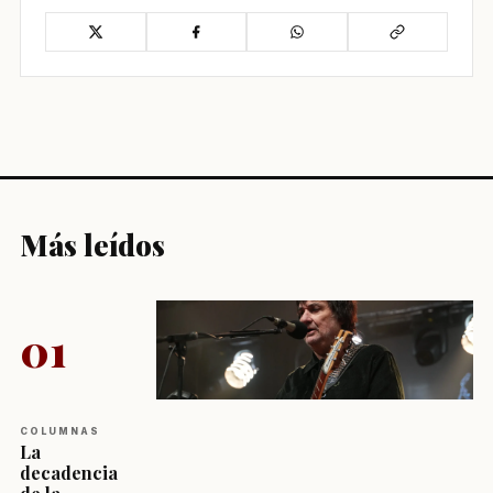
Más leídos
01
COLUMNAS
La
decadencia