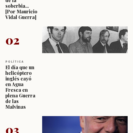
de la
soberbia...
[Por Mauricio
Vidal Guerra]
02
POLÍTICA
El día que un
helicóptero
inglés cayó
en Agua
Fresca en
plena Guerra
de las
Malvinas
03