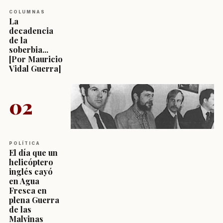
COLUMNAS
La
decadencia
de la
soberbia...
[Por Mauricio
Vidal Guerra]
02
POLÍTICA
El día que un
helicóptero
inglés cayó
en Agua
Fresca en
plena Guerra
de las
Malvinas