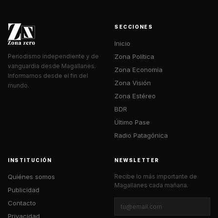
SECCIONES
Inicio
Zona Política
Periodismo independiente y de
vanguardia desde Magallanes.
Zona Economía
Informamos desde el fin del
Zona Visión
mundo.
Zona Estéreo
BDR
Último Pase
Radio Patagónica
INSTITUCIÓN
NEWSLETTER
Quiénes somos
Recibe lo más importante de
Magallanes cada mañana.
Publicidad
Contacto
Privacidad