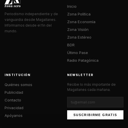
Inicio
Zona Política
Periodismo independiente y de
vanguardia desde Magallanes.
Zona Economía
Informamos desde el fin del
Zona Visión
mundo.
Zona Estéreo
BDR
Último Pase
Radio Patagónica
INSTITUCIÓN
NEWSLETTER
Quiénes somos
Recibe lo más importante de
Magallanes cada mañana.
Publicidad
Contacto
Privacidad
Apóyanos
SUSCRIBIRME GRATIS