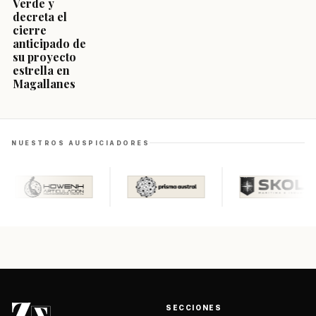
Verde y
decreta el
cierre
anticipado de
su proyecto
estrella en
Magallanes
NUESTROS AUSPICIADORES
SECCIONES