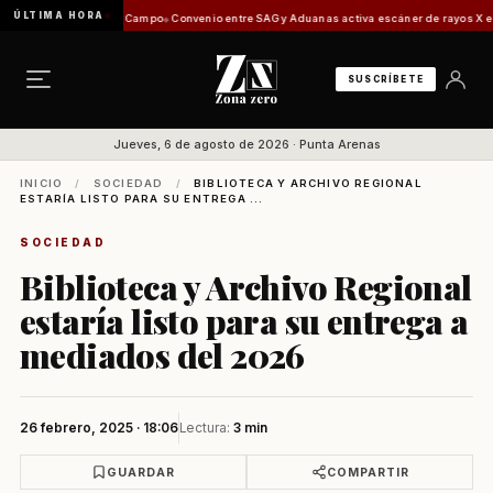
ÚLTIMA HORA
áñez del Campo
Convenio entre SAG y Aduanas activa escáner de rayos X en el Aeropuert
SUSCRÍBETE
Jueves, 6 de agosto de 2026 · Punta Arenas
INICIO
/
SOCIEDAD
/
BIBLIOTECA Y ARCHIVO REGIONAL
ESTARÍA LISTO PARA SU ENTREGA ...
SOCIEDAD
Biblioteca y Archivo Regional
estaría listo para su entrega a
mediados del 2026
26 febrero, 2025 · 18:06
Lectura:
3 min
GUARDAR
COMPARTIR