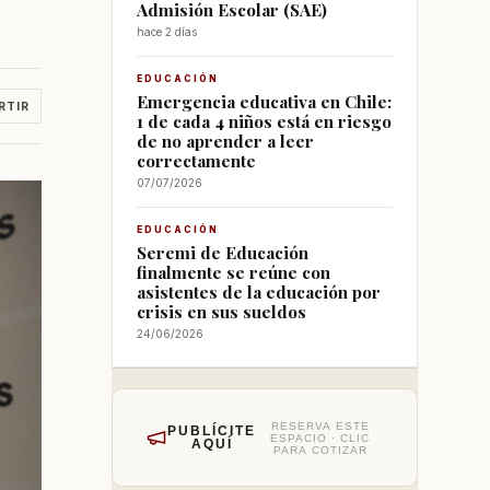
Admisión Escolar (SAE)
hace 2 días
EDUCACIÓN
Emergencia educativa en Chile:
RTIR
1 de cada 4 niños está en riesgo
de no aprender a leer
correctamente
07/07/2026
EDUCACIÓN
Seremi de Educación
finalmente se reúne con
asistentes de la educación por
crisis en sus sueldos
24/06/2026
RESERVA ESTE
PUBLÍCITE
ESPACIO · CLIC
AQUÍ
PARA COTIZAR