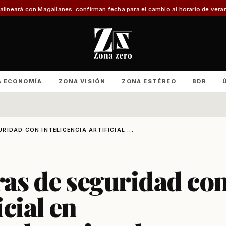
anes: confirman fecha para el cambio al horario de verano
Con foco en infra
A ECONOMÍA
ZONA VISIÓN
ZONA ESTÉREO
BDR
IDAD CON INTELIGENCIA ARTIFICIAL ...
as de seguridad co
icial en