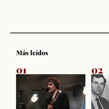
Más leídos
01
02