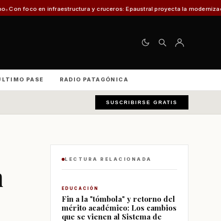
estructura y cruceros: Epaustral proyecta la modernización portuaria para e
ÚLTIMO PASE
RADIO PATAGÓNICA
SUSCRIBIRSE GRATIS
LECTURA RELACIONADA
n
EDUCACIÓN
Fin a la "tómbola" y retorno del
mérito académico: Los cambios
que se vienen al Sistema de