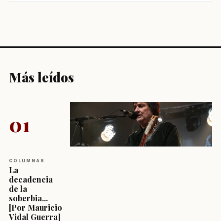
Más leídos
01
COLUMNAS
La
decadencia
de la
soberbia...
[Por Mauricio
Vidal Guerra]