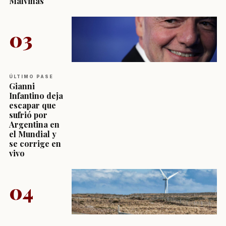
Malvinas
03
ÚLTIMO PASE
Gianni
Infantino deja
escapar que
sufrió por
Argentina en
el Mundial y
se corrige en
vivo
04