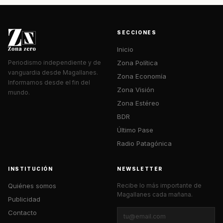
SECCIONES
Inicio
Zona Política
Periodismo independiente y de
vanguardia desde Magallanes.
Zona Economía
Informamos desde el fin del
Zona Visión
mundo.
Zona Estéreo
BDR
Último Pase
Radio Patagónica
INSTITUCIÓN
NEWSLETTER
Quiénes somos
Recibe lo más importante de
Magallanes cada mañana.
Publicidad
Contacto