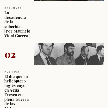
COLUMNAS
La
decadencia
de la
soberbia...
[Por Mauricio
Vidal Guerra]
02
POLÍTICA
El día que un
helicóptero
inglés cayó
en Agua
Fresca en
plena Guerra
de las