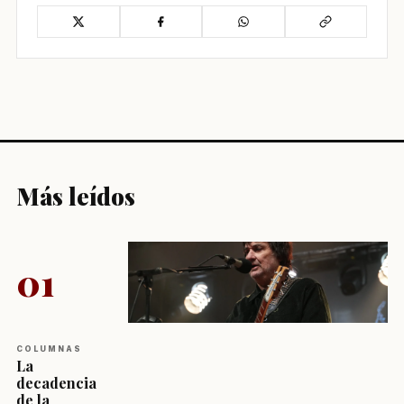
Más leídos
01
COLUMNAS
La
decadencia
de la