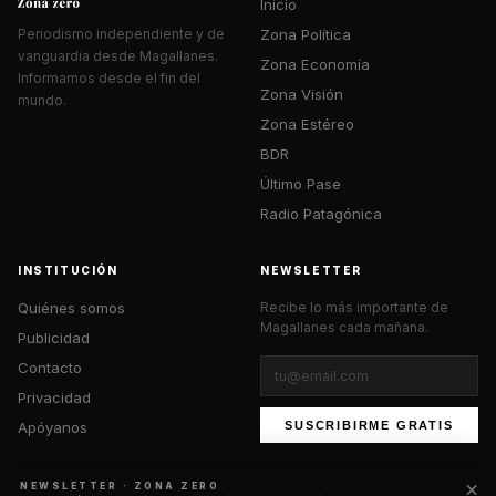
Inicio
Zona Política
Periodismo independiente y de
vanguardia desde Magallanes.
Zona Economía
Informamos desde el fin del
Zona Visión
mundo.
Zona Estéreo
BDR
Último Pase
Radio Patagónica
INSTITUCIÓN
NEWSLETTER
Quiénes somos
Recibe lo más importante de
Magallanes cada mañana.
Publicidad
Contacto
Privacidad
Apóyanos
SUSCRIBIRME GRATIS
×
NEWSLETTER · ZONA ZERO