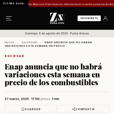
ÚLTIMA HORA
tidad histórica [Por Mauricio Vidal Guerra]
Informe técnico revela que pista de Aeródromo
SUSCRÍBETE
Domingo, 9 de agosto de 2026 · Punta Arenas
INICIO
/
SOCIEDAD
/
ENAP ANUNCIA QUE NO HABRÁ
VARIACIONES ESTA SEMANA EN PRECIO ...
SOCIEDAD
Enap anuncia que no habrá
variaciones esta semana en
precio de los combustibles
27 marzo, 2025 · 17:59
Lectura:
1 min
GUARDAR
COMPARTIR