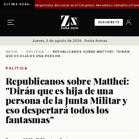
ÚLTIMA HORA
sión de Pesca
Vergonzosa discusión en el Congreso: Senadoras Campillai y Flores se enf
SUSCRÍBETE
Jueves, 6 de agosto de 2026 · Punta Arenas
INICIO
/
POLÍTICA
/
REPUBLICANOS SOBRE MATTHEI: "DIRÁN
QUE ES HIJA DE UNA PERSON...
POLÍTICA
Republicanos sobre Matthei:
"Dirán que es hija de una
persona de la Junta Militar y
eso despertará todos los
fantasmas"