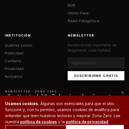
BDR
Último Pase
Radio Patagónica
INSTITUCIÓN
NEWSLETTER
Quiénes somos
Recibe lo más importante de
Magallanes cada mañana.
Publicidad
Contacto
Privacidad
Apóyanos
SUSCRIBIRME GRATIS
×
NEWSLETTER · ZONA ZERO
¿Te está gustando? Recibe lo mejor cada mañana en tu
correo.
© 2026 Zona Zero Media. Todos los derechos reservados.
Usamos cookies.
Algunas son esenciales para que el sitio
¿Un café?
funcione y, con tu permiso, usamos cookies de analítica para
SUSCRIBIRME
entender qué leen nuestros lectores y mejorar Zona Zero. Lee
nuestra
política de cookies
y la
política de privacidad
.