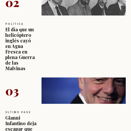
02
POLÍTICA
El día que un
helicóptero
inglés cayó
en Agua
Fresca en
plena Guerra
de las
Malvinas
03
ÚLTIMO PASE
Gianni
Infantino deja
escapar que