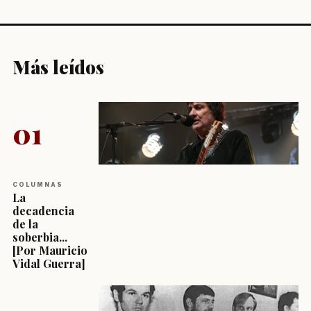
Más leídos
01
COLUMNAS
La
decadencia
de la
soberbia...
[Por Mauricio
Vidal Guerra]