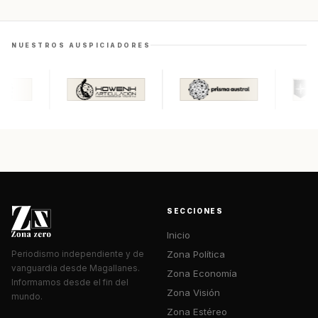
NUESTROS AUSPICIADORES
SECCIONES
Inicio
Zona Política
Periodismo independiente y de
vanguardia desde Magallanes.
Zona Economía
Informamos desde el fin del
Zona Visión
mundo.
Zona Estéreo