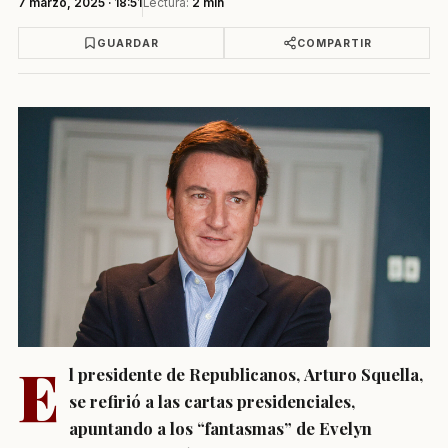
7 marzo, 2025 · 18:51
Lectura:
2 min
GUARDAR
COMPARTIR
E
l presidente de Republicanos,
Arturo Squella
,
se refirió a las cartas presidenciales,
apuntando a los “fantasmas” de
Evelyn