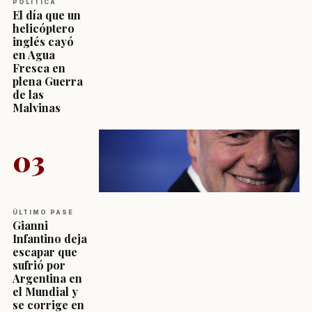
POLÍTICA
El día que un
helicóptero
inglés cayó
en Agua
Fresca en
plena Guerra
de las
Malvinas
03
ÚLTIMO PASE
Gianni
Infantino deja
escapar que
sufrió por
Argentina en
el Mundial y
se corrige en