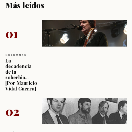
Más leídos
01
COLUMNAS
La
decadencia
de la
soberbia...
[Por Mauricio
Vidal Guerra]
02