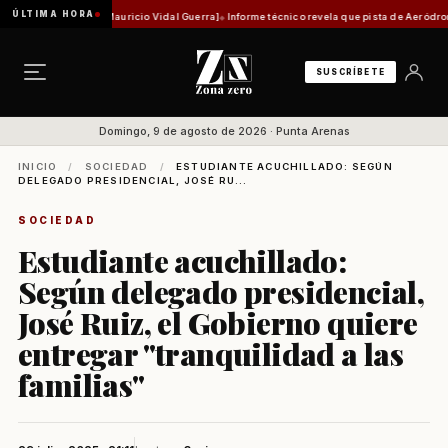
ÚLTIMA HORA
stórica [Por Mauricio Vidal Guerra]
Informe técnico revela que pista de Aeródromo de Nata
SUSCRÍBETE
Domingo, 9 de agosto de 2026 · Punta Arenas
INICIO
/
SOCIEDAD
/
ESTUDIANTE ACUCHILLADO: SEGÚN
DELEGADO PRESIDENCIAL, JOSÉ RU...
SOCIEDAD
Estudiante acuchillado:
Según delegado presidencial,
José Ruiz, el Gobierno quiere
entregar "tranquilidad a las
familias"