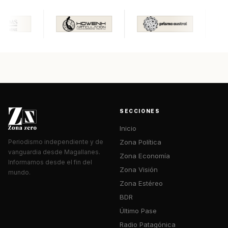
SECCIONES
Inicio
Zona Política
Periodismo independiente y de
vanguardia desde Magallanes.
Zona Economía
Informamos desde el fin del
Zona Visión
mundo.
Zona Estéreo
BDR
Último Pase
Radio Patagónica