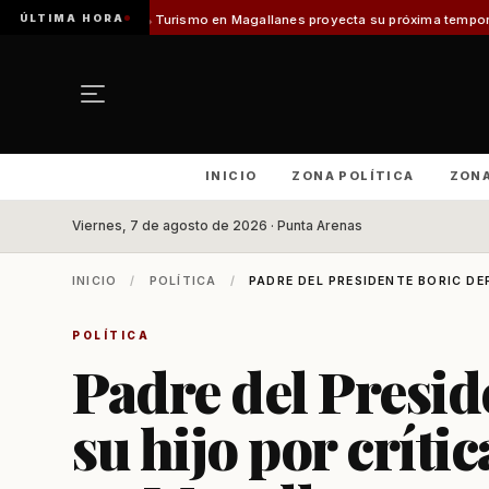
ÚLTIMA HORA
lo]
Turismo en Magallanes proyecta su próxima temporada con el inicio de
INICIO
ZONA POLÍTICA
ZON
Viernes, 7 de agosto de 2026 · Punta Arenas
INICIO
/
POLÍTICA
/
PADRE DEL PRESIDENTE BORIC DEF
POLÍTICA
Padre del Presid
su hijo por crític