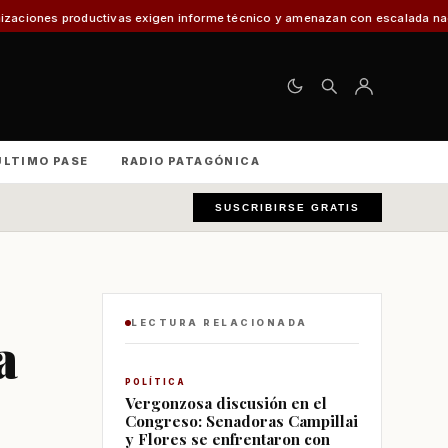
as exigen informe técnico y amenazan con escalada nacional
El 30% de los
ÚLTIMO PASE
RADIO PATAGÓNICA
SUSCRIBIRSE GRATIS
LECTURA RELACIONADA
a
POLÍTICA
Vergonzosa discusión en el
Congreso: Senadoras Campillai
y Flores se enfrentaron con