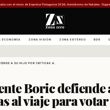
 Enprotur Patagonia 2026
Aeródromo de Natales: Organizaciones productiv
A ECONOMÍA
ZONA VISIÓN
ZONA ESTÉREO
BDR
IENDE A SU HIJO POR CRÍTICAS A...
ente Boric defiende 
as al viaje para votar