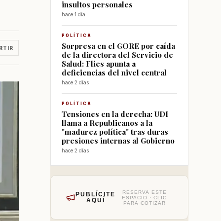
insultos personales
hace 1 día
POLÍTICA
Sorpresa en el GORE por caída
RTIR
de la directora del Servicio de
Salud: Flies apunta a
deficiencias del nivel central
hace 2 días
POLÍTICA
Tensiones en la derecha: UDI
llama a Republicanos a la
"madurez política" tras duras
presiones internas al Gobierno
hace 2 días
RESERVA ESTE
PUBLÍCITE
ESPACIO · CLIC
AQUÍ
PARA COTIZAR