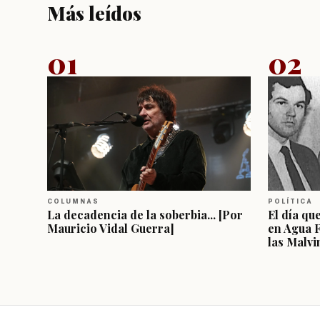
Más leídos
01
02
COLUMNAS
POLÍTICA
La decadencia de la soberbia... [Por
El día qu
Mauricio Vidal Guerra]
en Agua 
las Malvi