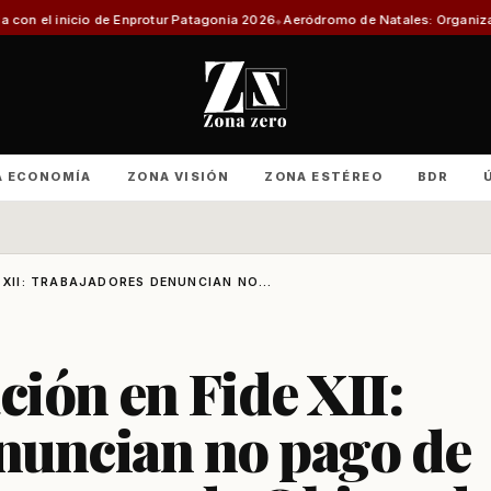
rotur Patagonia 2026
Aeródromo de Natales: Organizaciones productivas e
A ECONOMÍA
ZONA VISIÓN
ZONA ESTÉREO
BDR
 XII: TRABAJADORES DENUNCIAN NO...
ción en Fide XII:
nuncian no pago de