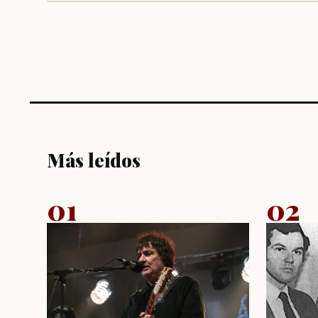
Más leídos
01
02