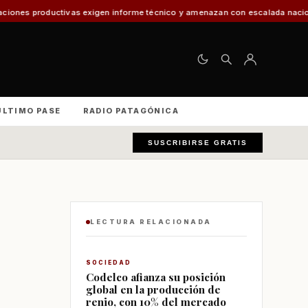
xigen informe técnico y amenazan con escalada nacional
El 30% de los ve
ÚLTIMO PASE
RADIO PATAGÓNICA
SUSCRIBIRSE GRATIS
LECTURA RELACIONADA
SOCIEDAD
Codelco afianza su posición
global en la producción de
renio, con 10% del mercado