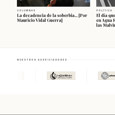
COLUMNAS
POLÍTICA
La decadencia de la soberbia... [Por
El día qu
Mauricio Vidal Guerra]
en Agua 
las Malvi
NUESTROS AUSPICIADORES