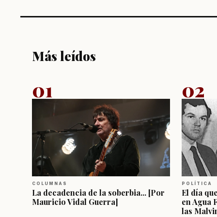
Más leídos
01
02
COLUMNAS
POLÍTICA
La decadencia de la soberbia... [Por
El día qu
Mauricio Vidal Guerra]
en Agua 
las Malvi