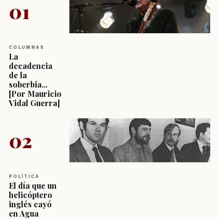
01
COLUMNAS
La
decadencia
de la
soberbia...
[Por Mauricio
Vidal Guerra]
02
POLÍTICA
El día que un
helicóptero
inglés cayó
en Agua