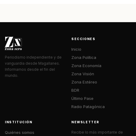
SECCIONES
Inicio
Zona Política
Periodismo independiente y de
vanguardia desde Magallanes.
Zona Economía
Informamos desde el fin del
Zona Visión
mundo.
Zona Estéreo
BDR
Último Pase
Radio Patagónica
INSTITUCIÓN
NEWSLETTER
Quiénes somos
Recibe lo más importante de