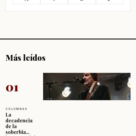
Más leídos
01
COLUMNAS
La
decadencia
de la
soberbia...