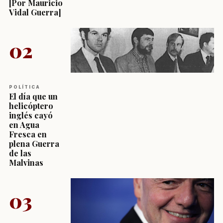
[Por Mauricio
Vidal Guerra]
02
POLÍTICA
El día que un
helicóptero
inglés cayó
en Agua
Fresca en
plena Guerra
de las
Malvinas
03