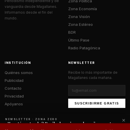
Zona Política
Periodismo independiente y de
vanguardia desde Magallanes.
Zona Economía
Informamos desde el fin del
Zona Visión
mundo.
Zona Estéreo
BDR
Último Pase
Radio Patagónica
INSTITUCIÓN
NEWSLETTER
Quiénes somos
Recibe lo más importante de
Magallanes cada mañana.
Publicidad
Contacto
Privacidad
Apóyanos
SUSCRIBIRME GRATIS
×
NEWSLETTER · ZONA ZERO
¿Te está gustando? Recibe lo mejor cada mañana en tu
correo.
© 2026 Zona Zero Media. Todos los derechos reservados.