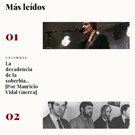
Más leídos
01
COLUMNAS
La
decadencia
de la
soberbia...
[Por Mauricio
Vidal Guerra]
02