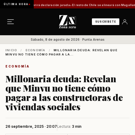
ÚLTIMA HORA
trámite requerirá declaración jurada
El resto de Chile se alineará con Magallanes: confi
SUSCRÍBETE
Sábado, 8 de agosto de 2026 · Punta Arenas
INICIO
/
ECONOMÍA
/
MILLONARIA DEUDA: REVELAN QUE
MINVU NO TIENE CÓMO PAGAR A LA...
ECONOMÍA
Millonaria deuda: Revelan
que Minvu no tiene cómo
pagar a las constructoras de
viviendas sociales
26 septiembre, 2025 · 20:07
Lectura:
3 min