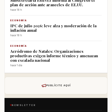
Subsecretaria Estévez informa al Congreso el
plan de acción ante aranceles de EE.UU.
hace 18 h
ECONOMÍA
IPC de julio 2026: leve alza y moderación de la
inflación anual
hace 18 h
ECONOMÍA
Aeródromo de Natales: Organizaciones
productivas exigen informe técnico y amenazan
con escalada nacional
hace 1 día
PUBLÍCITE AQUÍ
NEWSLETTER