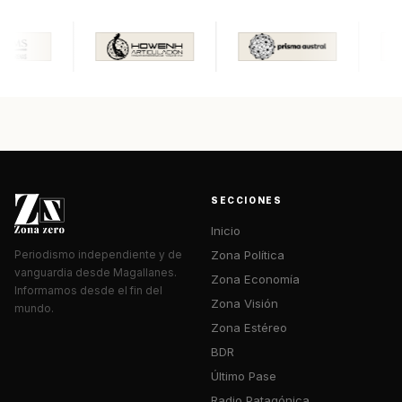
SECCIONES
Inicio
Zona Política
Periodismo independiente y de
vanguardia desde Magallanes.
Zona Economía
Informamos desde el fin del
Zona Visión
mundo.
Zona Estéreo
BDR
Último Pase
Radio Patagónica