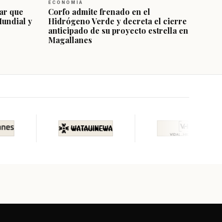
ECONOMÍA
ar que
Corfo admite frenado en el
Mundial y
Hidrógeno Verde y decreta el cierre
anticipado de su proyecto estrella en
Magallanes