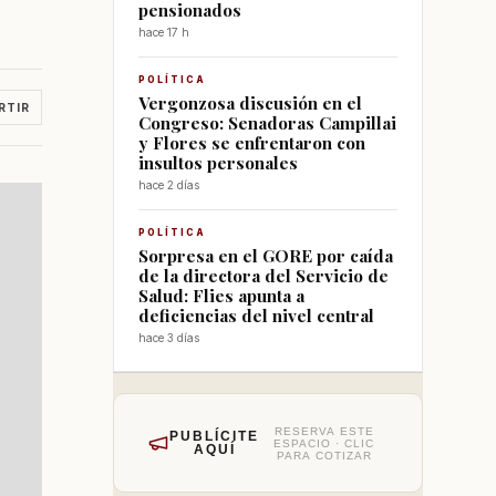
pensionados
hace 17 h
POLÍTICA
Vergonzosa discusión en el
RTIR
Congreso: Senadoras Campillai
y Flores se enfrentaron con
insultos personales
hace 2 días
POLÍTICA
Sorpresa en el GORE por caída
de la directora del Servicio de
Salud: Flies apunta a
deficiencias del nivel central
hace 3 días
RESERVA ESTE
PUBLÍCITE
ESPACIO · CLIC
AQUÍ
PARA COTIZAR