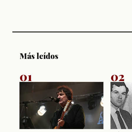
Más leídos
01
02