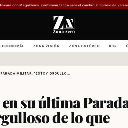
allanes: confirman fecha para el cambio al horario de verano
Con foco en in
A ECONOMÍA
ZONA VISIÓN
ZONA ESTÉREO
BDR
 PARADA MILITAR: "ESTOY ORGULLO...
 en su última Parad
rgulloso de lo que