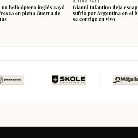
ÚLTIMO PASE
e un helicóptero inglés cayó
Gianni Infantino deja escap
Fresca en plena Guerra de
sufrió por Argentina en el 
nas
se corrige en vivo