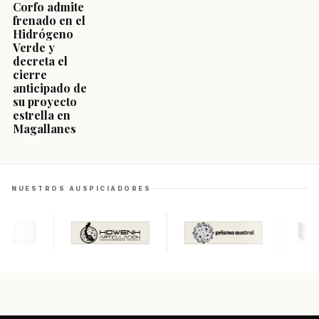
Corfo admite
frenado en el
Hidrógeno
Verde y
decreta el
cierre
anticipado de
su proyecto
estrella en
Magallanes
NUESTROS AUSPICIADORES