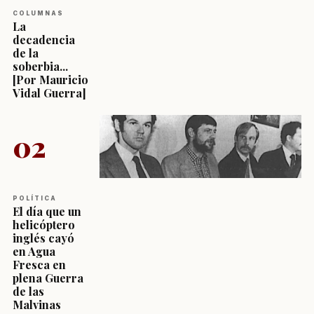
COLUMNAS
La
decadencia
de la
soberbia...
[Por Mauricio
Vidal Guerra]
02
POLÍTICA
El día que un
helicóptero
inglés cayó
en Agua
Fresca en
plena Guerra
de las
Malvinas