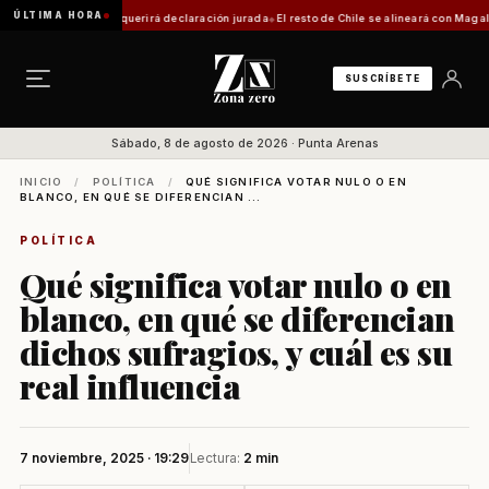
ÚLTIMA HORA
ica: trámite requerirá declaración jurada
El resto de Chile se alineará con Magallanes: 
SUSCRÍBETE
Sábado, 8 de agosto de 2026 · Punta Arenas
INICIO
/
POLÍTICA
/
QUÉ SIGNIFICA VOTAR NULO O EN
BLANCO, EN QUÉ SE DIFERENCIAN ...
POLÍTICA
Qué significa votar nulo o en
blanco, en qué se diferencian
dichos sufragios, y cuál es su
real influencia
7 noviembre, 2025 · 19:29
Lectura:
2 min