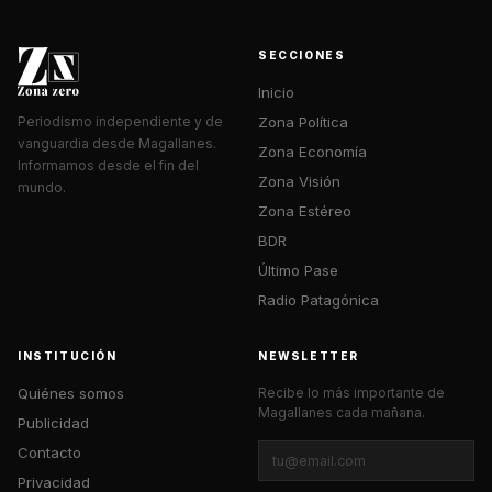
SECCIONES
Inicio
Zona Política
Periodismo independiente y de
vanguardia desde Magallanes.
Zona Economía
Informamos desde el fin del
Zona Visión
mundo.
Zona Estéreo
BDR
Último Pase
Radio Patagónica
INSTITUCIÓN
NEWSLETTER
Quiénes somos
Recibe lo más importante de
Magallanes cada mañana.
Publicidad
Contacto
Privacidad