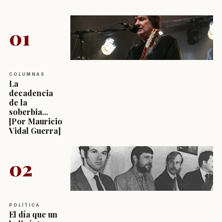
01
COLUMNAS
La
decadencia
de la
soberbia...
[Por Mauricio
Vidal Guerra]
02
POLÍTICA
El día que un