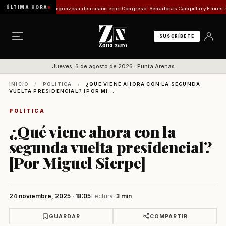
ÚLTIMA HORA
 de Pesca
Vergonzosa discusión en el Congreso: Senadoras Campillai y Flores se enfrent
SUSCRÍBETE
Jueves, 6 de agosto de 2026 · Punta Arenas
INICIO
/
POLÍTICA
/
¿QUÉ VIENE AHORA CON LA SEGUNDA
VUELTA PRESIDENCIAL? [POR MI...
POLÍTICA
¿Qué viene ahora con la
segunda vuelta presidencial?
[Por Miguel Sierpe]
24 noviembre, 2025 · 18:05
Lectura:
3 min
GUARDAR
COMPARTIR