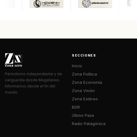
SECCIONES
Inicio
Zona Política
Periodismo independiente y de
vanguardia desde Magallanes.
Zona Economía
Informamos desde el fin del
Zona Visión
mundo.
Zona Estéreo
BDR
Último Pase
Radio Patagónica