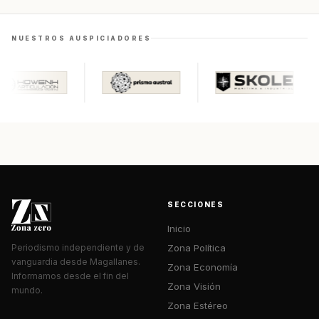
NUESTROS AUSPICIADORES
SECCIONES
Inicio
Zona Política
Periodismo independiente y de
vanguardia desde Magallanes.
Zona Economía
Informamos desde el fin del
Zona Visión
mundo.
Zona Estéreo