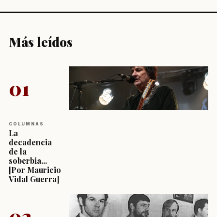
Más leídos
01
COLUMNAS
La
decadencia
de la
soberbia...
[Por Mauricio
Vidal Guerra]
02