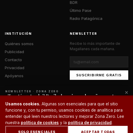
BDR
Último Pase
Radio Patagónica
INSTITUCIÓN
NEWSLETTER
Quiénes somos
Recibe lo más importante de
Magallanes cada mañana.
Publicidad
Contacto
Privacidad
Apóyanos
SUSCRIBIRME GRATIS
×
NEWSLETTER · ZONA ZERO
¿Te está gustando? Recibe lo mejor cada mañana en tu
correo.
© 2026 Zona Zero Media. Todos los derechos reservados.
Usamos cookies.
Algunas son esenciales para que el sitio
¿Un café?
funcione y, con tu permiso, usamos cookies de analítica para
SUSCRIBIRME
entender qué leen nuestros lectores y mejorar Zona Zero. Lee
nuestra
política de cookies
y la
política de privacidad
.
SOLO ESENCIALES
ACEPTAR TODAS