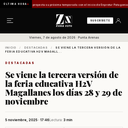
ÚLTIMA HORA
en Magallanes proyecta su próxima temporada con el inicio de Enprotur Patagonia 2026
A
SUSCRÍBETE
Viernes, 7 de agosto de 2026 · Punta Arenas
INICIO
/
DESTACADAS
/
SE VIENE LA TERCERA VERSIÓN DE LA
FERIA EDUCATIVA H2V MAGALL...
DESTACADAS
Se viene la tercera versión de
la feria educativa H2V
Magallanes los días 28 y 29 de
noviembre
5 noviembre, 2025 · 17:46
Lectura:
3 min