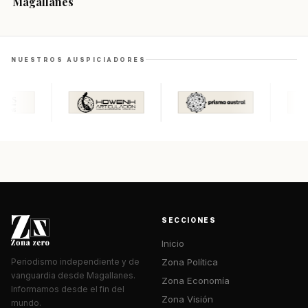
Magallanes
NUESTROS AUSPICIADORES
SECCIONES
Inicio
Zona Política
Periodismo independiente y de
vanguardia desde Magallanes.
Zona Economía
Informamos desde el fin del
Zona Visión
mundo.