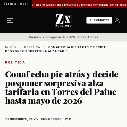
ÚLTIMA HORA
ntes Vladilo]
Turismo en Magallanes proyecta su próxima temporada con el inicio de Enp
SUSCRÍBETE
Viernes, 7 de agosto de 2026 · Punta Arenas
INICIO
/
POLÍTICA
/
CONAF ECHA PIE ATRÁS Y DECIDE
POSPONER SORPRESIVA ALZA TARIF...
POLÍTICA
Conaf echa pie atrás y decide
posponer sorpresiva alza
tarifaria en Torres del Paine
hasta mayo de 2026
18 diciembre, 2025 · 18:53
Lectura:
1 min