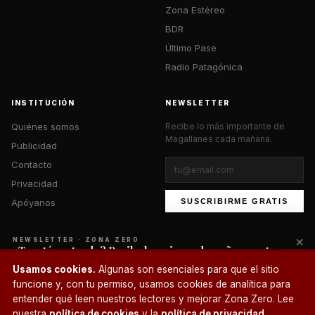
Zona Estéreo
BDR
Último Pase
Radio Patagónica
INSTITUCIÓN
NEWSLETTER
Quiénes somos
Recibe lo más importante de
Magallanes cada mañana.
Publicidad
Contacto
Privacidad
Apóyanos
SUSCRIBIRME GRATIS
×
NEWSLETTER · ZONA ZERO
¿Te está gustando? Recibe lo mejor cada mañana en tu
correo.
© 2026 Zona Zero Media. Todos los derechos reservados.
Usamos cookies.
Algunas son esenciales para que el sitio
¿Un café?
funcione y, con tu permiso, usamos cookies de analítica para
SUSCRIBIRME
entender qué leen nuestros lectores y mejorar Zona Zero. Lee
nuestra
política de cookies
y la
política de privacidad
.