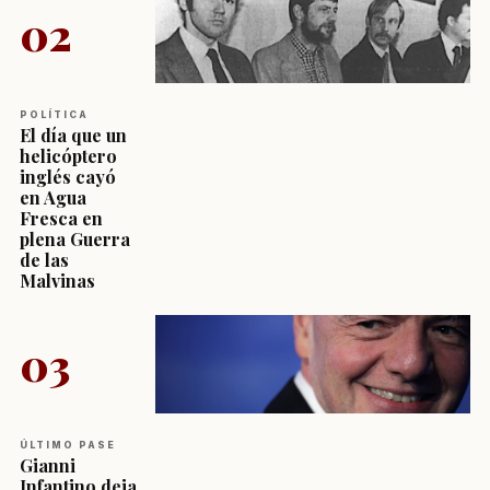
02
POLÍTICA
El día que un
helicóptero
inglés cayó
en Agua
Fresca en
plena Guerra
de las
Malvinas
03
ÚLTIMO PASE
Gianni
Infantino deja