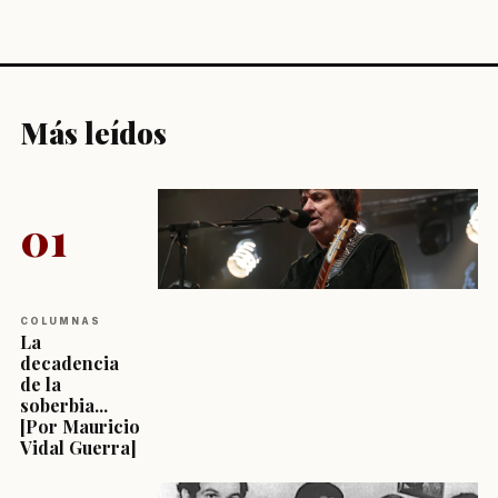
Más leídos
01
COLUMNAS
La
decadencia
de la
soberbia...
[Por Mauricio
Vidal Guerra]