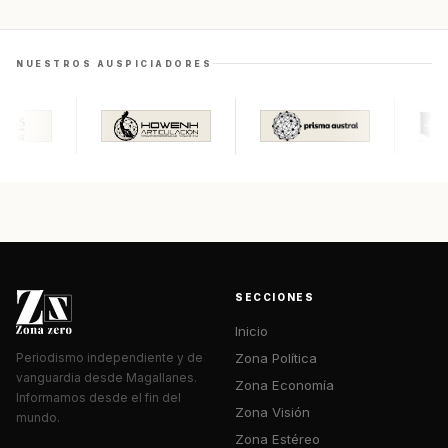
NUESTROS AUSPICIADORES
SECCIONES
Inicio
Zona Política
Periodismo independiente y de
vanguardia desde Magallanes.
Zona Economía
Informamos desde el fin del
Zona Visión
mundo.
Zona Estéreo