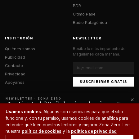
BDR
Último Pase
Radio Patagónica
INSTITUCIÓN
NEWSLETTER
Quiénes somos
Recibe lo más importante de
Magallanes cada mañana.
Publicidad
Contacto
Privacidad
Apóyanos
SUSCRIBIRME GRATIS
×
NEWSLETTER · ZONA ZERO
¿Te está gustando? Recibe lo mejor cada mañana en tu
correo.
© 2026 Zona Zero Media. Todos los derechos reservados.
Usamos cookies.
Algunas son esenciales para que el sitio
¿Un café?
funcione y, con tu permiso, usamos cookies de analítica para
SUSCRIBIRME
entender qué leen nuestros lectores y mejorar Zona Zero. Lee
nuestra
política de cookies
y la
política de privacidad
.