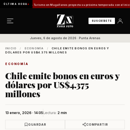
ÚLTIMA HORA
uentes Vladilo]
Turismo en Magallanes proyecta su próxima temporada con el inicio de E
SUSCRÍBETE
Jueves, 6 de agosto de 2026 · Punta Arenas
INICIO
/
ECONOMÍA
/
CHILE EMITE BONOS EN EUROS Y
DÓLARES POR US$4.375 MILLONES
ECONOMÍA
Chile emite bonos en euros y
dólares por US$4.375
millones
13 enero, 2026 · 14:05
Lectura:
2 min
GUARDAR
COMPARTIR