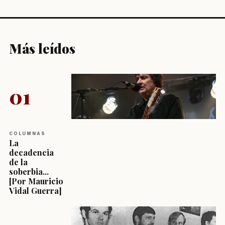
Más leídos
01
COLUMNAS
La
decadencia
de la
soberbia...
[Por Mauricio
Vidal Guerra]