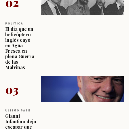
02
POLÍTICA
El día que un
helicóptero
inglés cayó
en Agua
Fresca en
plena Guerra
de las
Malvinas
03
ÚLTIMO PASE
Gianni
Infantino deja
escapar que