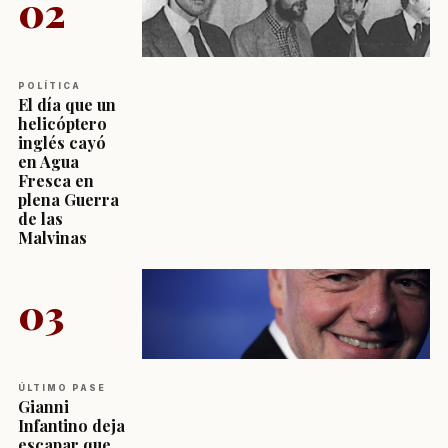
02
POLÍTICA
El día que un
helicóptero
inglés cayó
en Agua
Fresca en
plena Guerra
de las
Malvinas
03
ÚLTIMO PASE
Gianni
Infantino deja
escapar que