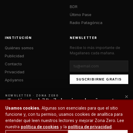
BDR
Último Pase
Radio Patagónica
INSTITUCIÓN
NEWSLETTER
Quiénes somos
Recibe lo más importante de
Magallanes cada mañana.
Publicidad
Contacto
Privacidad
Apóyanos
SUSCRIBIRME GRATIS
×
NEWSLETTER · ZONA ZERO
¿Te está gustando? Recibe lo mejor cada mañana en tu
correo.
© 2026 Zona Zero Media. Todos los derechos reservados.
Usamos cookies.
Algunas son esenciales para que el sitio
¿Un café?
funcione y, con tu permiso, usamos cookies de analítica para
SUSCRIBIRME
entender qué leen nuestros lectores y mejorar Zona Zero. Lee
nuestra
política de cookies
y la
política de privacidad
.