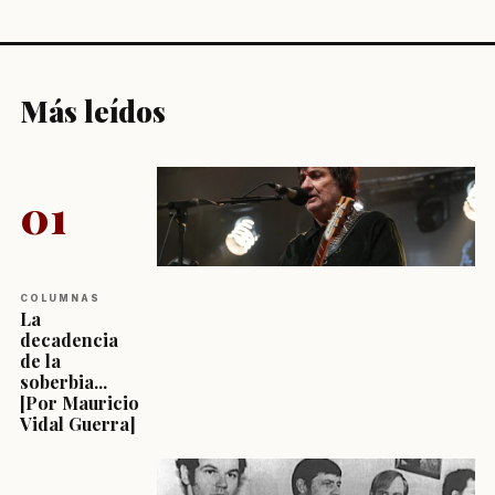
Más leídos
01
COLUMNAS
La
decadencia
de la
soberbia...
[Por Mauricio
Vidal Guerra]