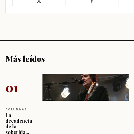
Más leídos
01
COLUMNAS
La
decadencia
de la
soberbia...