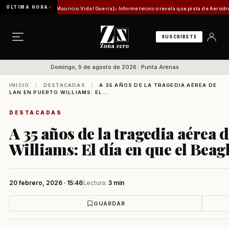
ÚLTIMA HORA
órica [Por Mauricio Vidal Guerra]
Informe técnico revela que pista de Aeródromo de Natal
SUSCRÍBETE
Domingo, 9 de agosto de 2026 · Punta Arenas
INICIO
/
DESTACADAS
/
A 35 AÑOS DE LA TRAGEDIA AÉREA DE
LAN EN PUERTO WILLIAMS: EL...
DESTACADAS
A 35 años de la tragedia aérea 
Williams: El día en que el Beagl
20 febrero, 2026 · 15:46
Lectura:
3 min
GUARDAR