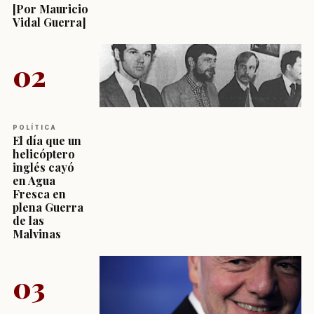
[Por Mauricio
Vidal Guerra]
02
POLÍTICA
El día que un
helicóptero
inglés cayó
en Agua
Fresca en
plena Guerra
de las
Malvinas
03