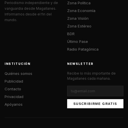
Zona Política
Periodismo independiente y de
vanguardia desde Magallanes.
Zona Economía
Informamos desde el fin del
Zona Visión
mundo.
Zona Estéreo
BDR
Último Pase
Radio Patagónica
INSTITUCIÓN
NEWSLETTER
Quiénes somos
Recibe lo más importante de
Magallanes cada mañana.
Publicidad
Contacto
Privacidad
Apóyanos
SUSCRIBIRME GRATIS