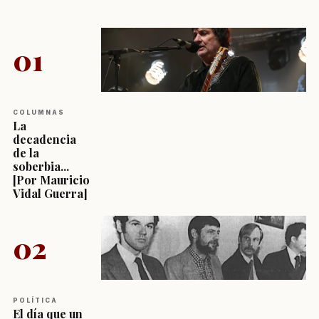
01
COLUMNAS
La
decadencia
de la
soberbia...
[Por Mauricio
Vidal Guerra]
02
POLÍTICA
El día que un