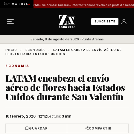
ÚLTIMA HORA
d histórica [Por Mauricio Vidal Guerra]
Informe técnico revela que pista de Aeródromo de 
SUSCRÍBETE
Sábado, 8 de agosto de 2026 · Punta Arenas
INICIO
/
ECONOMÍA
/
LATAM ENCABEZA EL ENVÍO AÉREO DE
FLORES HACIA ESTADOS UNIDOS...
ECONOMÍA
LATAM encabeza el envío
aéreo de flores hacia Estados
Unidos durante San Valentín
16 febrero, 2026 · 12:12
Lectura:
3 min
GUARDAR
COMPARTIR