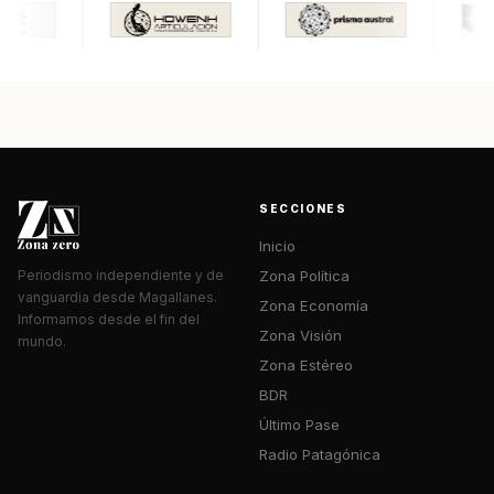
SECCIONES
Inicio
Zona Política
Periodismo independiente y de
vanguardia desde Magallanes.
Zona Economía
Informamos desde el fin del
Zona Visión
mundo.
Zona Estéreo
BDR
Último Pase
Radio Patagónica