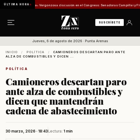
ÚLTIMA HORA
Comisión de Pesca
Vergonzosa discusión en el Congreso: Senadoras Campillai y Flores se
SUSCRÍBETE
Jueves, 6 de agosto de 2026 · Punta Arenas
INICIO
/
POLÍTICA
/
CAMIONEROS DESCARTAN PARO ANTE
ALZA DE COMBUSTIBLES Y DICEN ...
POLÍTICA
Camioneros descartan paro
ante alza de combustibles y
dicen que mantendrán
cadena de abastecimiento
30 marzo, 2026 · 18:43
Lectura:
1 min