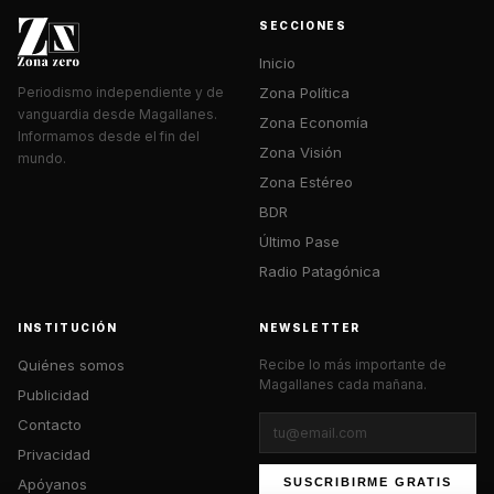
SECCIONES
Inicio
Zona Política
Periodismo independiente y de
vanguardia desde Magallanes.
Zona Economía
Informamos desde el fin del
Zona Visión
mundo.
Zona Estéreo
BDR
Último Pase
Radio Patagónica
INSTITUCIÓN
NEWSLETTER
Quiénes somos
Recibe lo más importante de
Magallanes cada mañana.
Publicidad
Contacto
Privacidad
Apóyanos
SUSCRIBIRME GRATIS