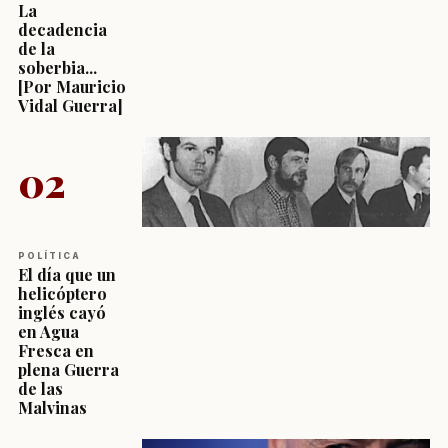
La
decadencia
de la
soberbia...
[Por Mauricio
Vidal Guerra]
02
POLÍTICA
El día que un
helicóptero
inglés cayó
en Agua
Fresca en
plena Guerra
de las
Malvinas