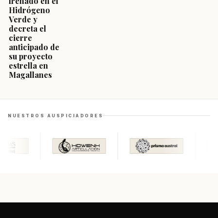
frenado en el
Hidrógeno
Verde y
decreta el
cierre
anticipado de
su proyecto
estrella en
Magallanes
NUESTROS AUSPICIADORES