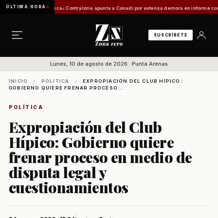
ÚLTIMA HORA
ión de Zona Franca
Contraloría apunta a Conadi por extensa demora en informe costero kaw
SUSCRÍBETE
Lunes, 10 de agosto de 2026 · Punta Arenas
INICIO
/
POLÍTICA
/
EXPROPIACIÓN DEL CLUB HÍPICO:
GOBIERNO QUIERE FRENAR PROCESO...
POLÍTICA
Expropiación del Club
Hípico: Gobierno quiere
frenar proceso en medio de
disputa legal y
cuestionamientos