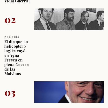
Vidal Guerra]
02
POLÍTICA
El día que un
helicóptero
inglés cayó
en Agua
Fresca en
plena Guerra
de las
Malvinas
03