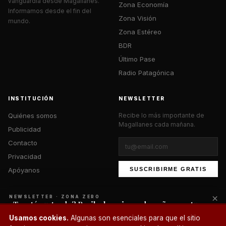
vanguardia desde Magallanes.
Zona Economía
Informamos desde el fin del
Zona Visión
mundo.
Zona Estéreo
BDR
Último Pase
Radio Patagónica
INSTITUCIÓN
NEWSLETTER
Quiénes somos
Recibe lo más importante de
Magallanes cada mañana.
Publicidad
Contacto
Privacidad
Apóyanos
SUSCRIBIRME GRATIS
×
NEWSLETTER · ZONA ZERO
¿Te está gustando? Recibe lo mejor cada mañana en tu
correo.
© 2026 Zona Zero Media. Todos los derechos reservados.
Usamos cookies.
Algunas son esenciales para que el sitio
¿Un café?