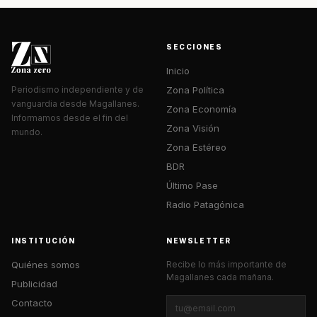
SECCIONES
Inicio
Zona Política
Periodismo independiente y de
vanguardia desde Magallanes.
Zona Economía
Informamos desde el fin del
Zona Visión
mundo.
Zona Estéreo
BDR
Último Pase
Radio Patagónica
INSTITUCIÓN
NEWSLETTER
Quiénes somos
Recibe lo más importante de
Magallanes cada mañana.
Publicidad
Contacto