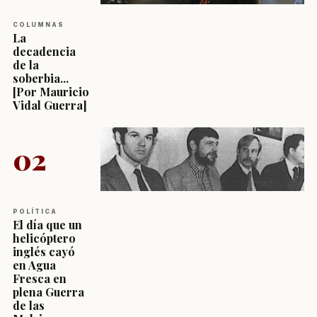
COLUMNAS
La
decadencia
de la
soberbia...
[Por Mauricio
Vidal Guerra]
02
POLÍTICA
El día que un
helicóptero
inglés cayó
en Agua
Fresca en
plena Guerra
de las