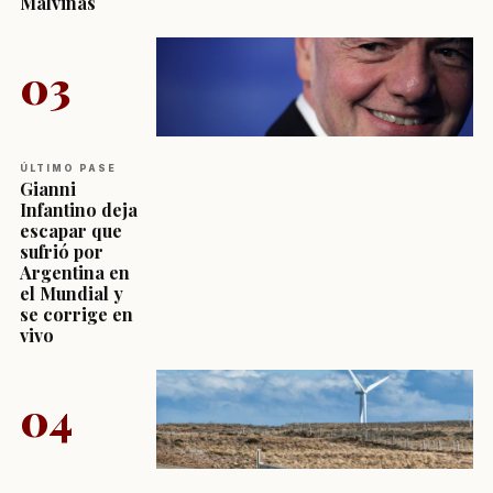
Malvinas
03
ÚLTIMO PASE
Gianni
Infantino deja
escapar que
sufrió por
Argentina en
el Mundial y
se corrige en
vivo
04