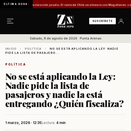
ÚLTIMA HORA
requerirá declaración jurada
El resto de Chile se alineará con Magallanes: confirman fec
SUSCRÍBETE
Sábado, 8 de agosto de 2026 · Punta Arenas
INICIO
/
POLÍTICA
/
NO SE ESTÁ APLICANDO LA LEY: NADIE
PIDE LA LISTA DE PASAJERO...
POLÍTICA
No se está aplicando la Ley:
Nadie pide la lista de
pasajeros y nadie la está
entregando ¿Quién fiscaliza?
1 marzo, 2026 · 12:35
Lectura:
4 min