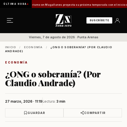
ÚLTIMA HORA
es Vladilo]
Turismo en Magallanes proyecta su próxima temporada con el inicio de Enpro
SUSCRÍBETE
Viernes, 7 de agosto de 2026 · Punta Arenas
INICIO
/
ECONOMÍA
/
¿ONG O SOBERANÍA? (POR CLAUDIO
ANDRADE)
ECONOMÍA
¿ONG o soberanía? (Por
Claudio Andrade)
27 marzo, 2026 · 11:19
Lectura:
3 min
GUARDAR
COMPARTIR