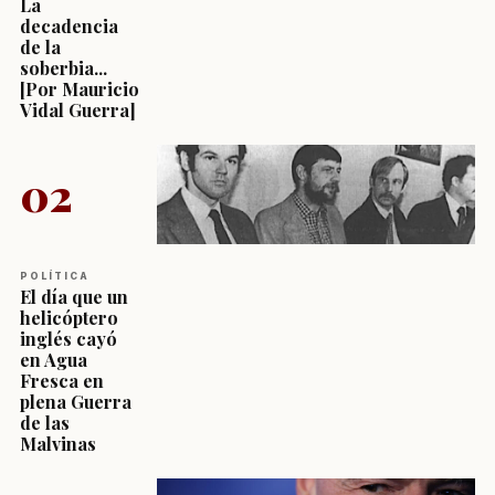
La
decadencia
de la
soberbia...
[Por Mauricio
Vidal Guerra]
02
POLÍTICA
El día que un
helicóptero
inglés cayó
en Agua
Fresca en
plena Guerra
de las
Malvinas