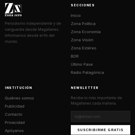
SECCIONES
Inicio
Zona Política
Periodismo independiente y de
vanguardia desde Magallanes.
Zona Economía
Informamos desde el fin del
Zona Visión
mundo.
Zona Estéreo
BDR
Último Pase
Radio Patagónica
INSTITUCIÓN
NEWSLETTER
Quiénes somos
Recibe lo más importante de
Magallanes cada mañana.
Publicidad
Contacto
Privacidad
Apóyanos
SUSCRIBIRME GRATIS