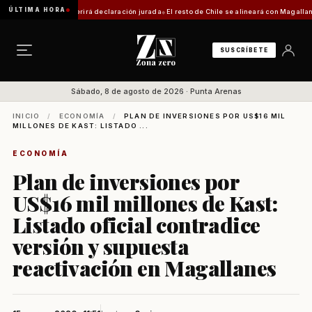
ÚLTIMA HORA
trámite requerirá declaración jurada
El resto de Chile se alineará con Magallanes: conf
SUSCRÍBETE
Sábado, 8 de agosto de 2026 · Punta Arenas
INICIO
/
ECONOMÍA
/
PLAN DE INVERSIONES POR US$16 MIL
MILLONES DE KAST: LISTADO ...
ECONOMÍA
Plan de inversiones por
US$16 mil millones de Kast:
Listado oficial contradice
versión y supuesta
reactivación en Magallanes