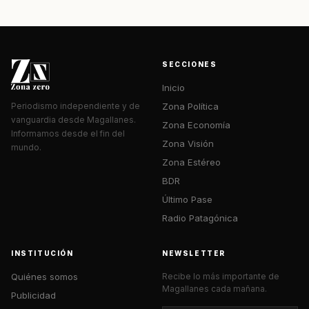
SECCIONES
Inicio
Zona Política
Periodismo independiente y de
vanguardia desde Magallanes.
Zona Economía
Informamos desde el fin del
Zona Visión
mundo.
Zona Estéreo
BDR
Último Pase
Radio Patagónica
INSTITUCIÓN
NEWSLETTER
Quiénes somos
Recibe lo más importante de
Magallanes cada mañana.
Publicidad