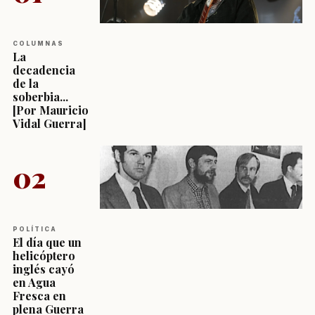
COLUMNAS
La
decadencia
de la
soberbia...
[Por Mauricio
Vidal Guerra]
02
POLÍTICA
El día que un
helicóptero
inglés cayó
en Agua
Fresca en
plena Guerra