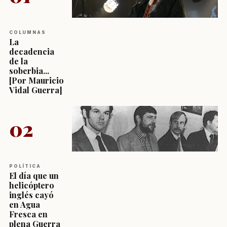
COLUMNAS
La
decadencia
de la
soberbia...
[Por Mauricio
Vidal Guerra]
02
POLÍTICA
El día que un
helicóptero
inglés cayó
en Agua
Fresca en
plena Guerra