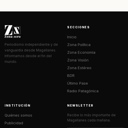
SECCIONES
Inicio
Zona Política
Periodismo independiente y de
vanguardia desde Magallanes.
Zona Economía
Informamos desde el fin del
Zona Visión
mundo.
Zona Estéreo
BDR
Último Pase
Radio Patagónica
INSTITUCIÓN
NEWSLETTER
Quiénes somos
Recibe lo más importante de
Magallanes cada mañana.
Publicidad