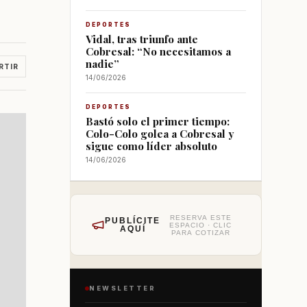
DEPORTES
Vidal, tras triunfo ante
Cobresal: “No necesitamos a
nadie”
RTIR
14/06/2026
DEPORTES
Bastó solo el primer tiempo:
Colo-Colo golea a Cobresal y
sigue como líder absoluto
14/06/2026
RESERVA ESTE
PUBLÍCITE
ESPACIO · CLIC
AQUÍ
PARA COTIZAR
NEWSLETTER