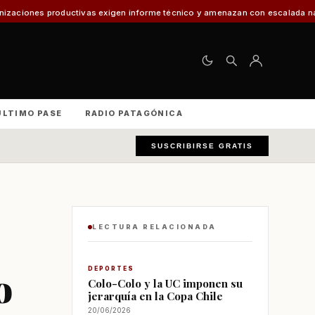
ctivas exigen informe técnico y amenazan con escalada nacional
El 30% d
ÚLTIMO PASE
RADIO PATAGÓNICA
SUSCRIBIRSE GRATIS
LECTURA RELACIONADA
o
DEPORTES
Colo-Colo y la UC imponen su
jerarquía en la Copa Chile
20/06/2026