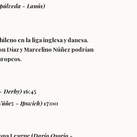
epúlveda
- Lanús)
eno en la liga inglesa y danesa.
on Díaz y Marcelino Núñez
podrían
uropeos.
- Derby)
16:45
Núñez - Ipswich)
17:00
ropa League (
Darío Osorio -