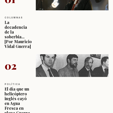
COLUMNAS
La
decadencia
de la
soberbia...
[Por Mauricio
Vidal Guerra]
02
POLÍTICA
El día que un
helicóptero
inglés cayó
en Agua
Fresca en
plena Guerra