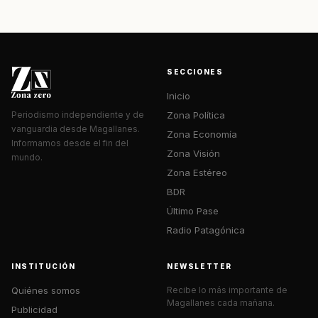
SECCIONES
Inicio
Zona Política
Periodismo independiente y de
vanguardia desde Magallanes.
Zona Economía
Informamos desde el fin del
Zona Visión
mundo.
Zona Estéreo
BDR
Último Pase
Radio Patagónica
INSTITUCIÓN
NEWSLETTER
Quiénes somos
Recibe lo más importante de
Magallanes cada mañana.
Publicidad