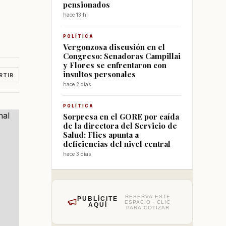
pensionados
hace 13 h
POLÍTICA
Vergonzosa discusión en el
Congreso: Senadoras Campillai
y Flores se enfrentaron con
insultos personales
RTIR
hace 2 días
POLÍTICA
Sorpresa en el GORE por caída
de la directora del Servicio de
Salud: Flies apunta a
deficiencias del nivel central
hace 3 días
RESERVA ESTE
PUBLÍCITE
ESPACIO · CLIC
AQUÍ
PARA COTIZAR