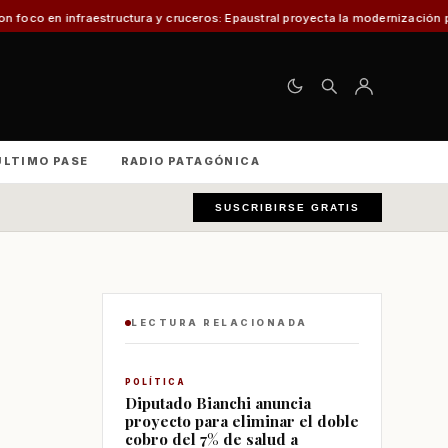
uctura y cruceros: Epaustral proyecta la modernización portuaria para el de
ÚLTIMO PASE
RADIO PATAGÓNICA
SUSCRIBIRSE GRATIS
LECTURA RELACIONADA
POLÍTICA
Diputado Bianchi anuncia
proyecto para eliminar el doble
cobro del 7% de salud a