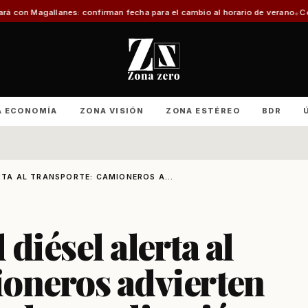
: confirman fecha para el cambio al horario de verano
Con foco en infraestr
A ECONOMÍA
ZONA VISIÓN
ZONA ESTÉREO
BDR
RTA AL TRANSPORTE: CAMIONEROS A...
 diésel alerta al
ioneros advierten