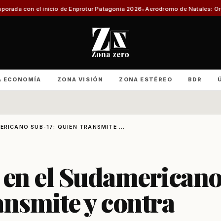
inicio de Enprotur Patagonia 2026
Aeródromo de Natales: Organizaciones 
A ECONOMÍA
ZONA VISIÓN
ZONA ESTÉREO
BDR
ERICANO SUB-17: QUIÉN TRANSMITE ...
 en el Sudamerican
ansmite y contra