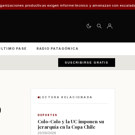
productivas exigen informe técnico y amenazan con escalada nacional
El 
ÚLTIMO PASE
RADIO PATAGÓNICA
SUSCRIBIRSE GRATIS
LECTURA RELACIONADA
o
DEPORTES
Colo-Colo y la UC imponen su
jerarquía en la Copa Chile
20/06/2026