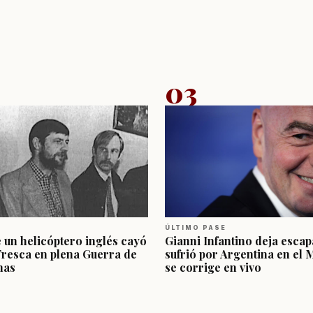
03
ÚLTIMO PASE
e un helicóptero inglés cayó
Gianni Infantino deja escap
Fresca en plena Guerra de
sufrió por Argentina en el 
nas
se corrige en vivo