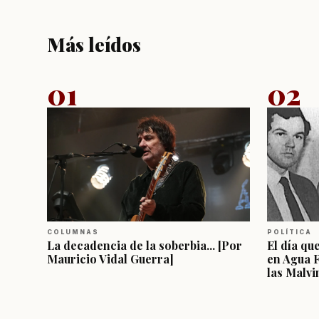
Más leídos
01
02
COLUMNAS
POLÍTICA
La decadencia de la soberbia... [Por
El día qu
Mauricio Vidal Guerra]
en Agua 
las Malvi