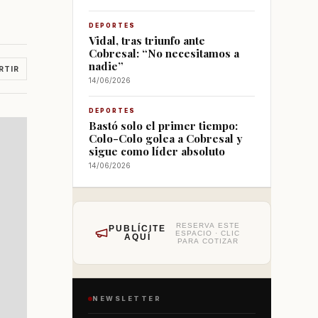
DEPORTES
Vidal, tras triunfo ante
Cobresal: “No necesitamos a
nadie”
RTIR
14/06/2026
DEPORTES
Bastó solo el primer tiempo:
Colo-Colo golea a Cobresal y
sigue como líder absoluto
14/06/2026
RESERVA ESTE
PUBLÍCITE
ESPACIO · CLIC
AQUÍ
PARA COTIZAR
NEWSLETTER