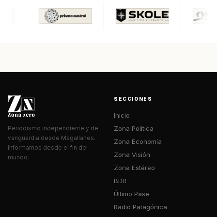
SECCIONES
Inicio
Zona Política
Periodismo independiente y de
vanguardia desde Magallanes.
Zona Economía
Informamos desde el fin del
Zona Visión
mundo.
Zona Estéreo
BDR
Último Pase
Radio Patagónica