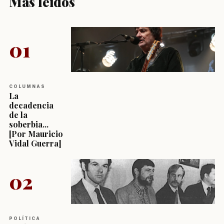
Más leídos
01
COLUMNAS
La
decadencia
de la
soberbia...
[Por Mauricio
Vidal Guerra]
02
POLÍTICA