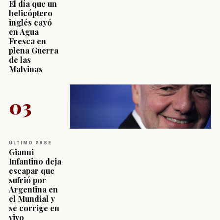
El día que un
helicóptero
inglés cayó
en Agua
Fresca en
plena Guerra
de las
Malvinas
03
ÚLTIMO PASE
Gianni
Infantino deja
escapar que
sufrió por
Argentina en
el Mundial y
se corrige en
vivo