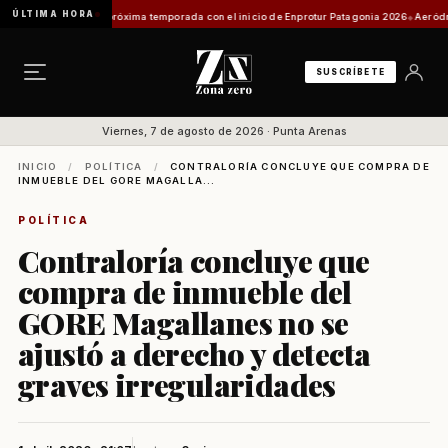
ÚLTIMA HORA
royecta su próxima temporada con el inicio de Enprotur Patagonia 2026
Aeródromo de N
SUSCRÍBETE
Viernes, 7 de agosto de 2026 · Punta Arenas
INICIO
/
POLÍTICA
/
CONTRALORÍA CONCLUYE QUE COMPRA DE
INMUEBLE DEL GORE MAGALLA...
POLÍTICA
Contraloría concluye que
compra de inmueble del
GORE Magallanes no se
ajustó a derecho y detecta
graves irregularidades