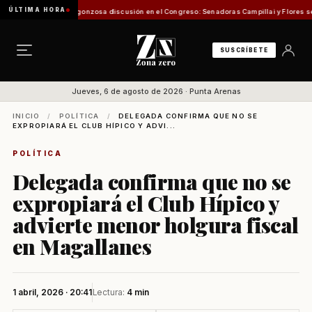
ÚLTIMA HORA
de Pesca
Vergonzosa discusión en el Congreso: Senadoras Campillai y Flores se enfrent
SUSCRÍBETE
Jueves, 6 de agosto de 2026 · Punta Arenas
INICIO
/
POLÍTICA
/
DELEGADA CONFIRMA QUE NO SE
EXPROPIARÁ EL CLUB HÍPICO Y ADVI...
POLÍTICA
Delegada confirma que no se
expropiará el Club Hípico y
advierte menor holgura fiscal
en Magallanes
1 abril, 2026 · 20:41
Lectura:
4 min