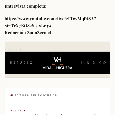
Entrevista completa:
https://www.youtube.com/live/zFDwMqf1tSA?
si=TrX7EO82S4-xLr3w
Redacción ZonaZero.cl
PUBLICIDAD
LECTURA RELACIONADA
POLÍTICA