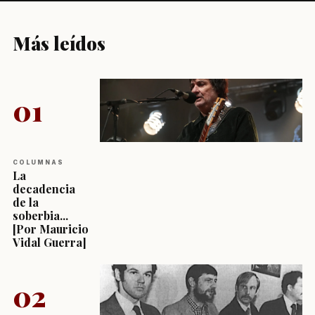
Más leídos
01
COLUMNAS
La
decadencia
de la
soberbia...
[Por Mauricio
Vidal Guerra]
02