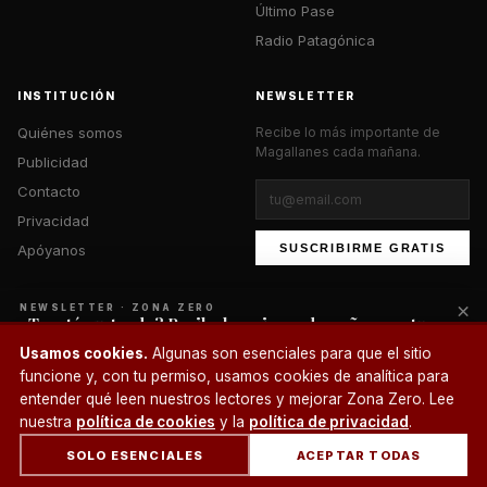
Último Pase
Radio Patagónica
INSTITUCIÓN
NEWSLETTER
Quiénes somos
Recibe lo más importante de
Magallanes cada mañana.
Publicidad
Contacto
Privacidad
Apóyanos
SUSCRIBIRME GRATIS
×
NEWSLETTER · ZONA ZERO
¿Te está gustando? Recibe lo mejor cada mañana en tu
correo.
© 2026 Zona Zero Media. Todos los derechos reservados.
Usamos cookies.
Algunas son esenciales para que el sitio
¿Un café?
funcione y, con tu permiso, usamos cookies de analítica para
SUSCRIBIRME
entender qué leen nuestros lectores y mejorar Zona Zero. Lee
nuestra
política de cookies
y la
política de privacidad
.
SOLO ESENCIALES
ACEPTAR TODAS
INICIO
SECCIONES
BUSCAR
CUENTA