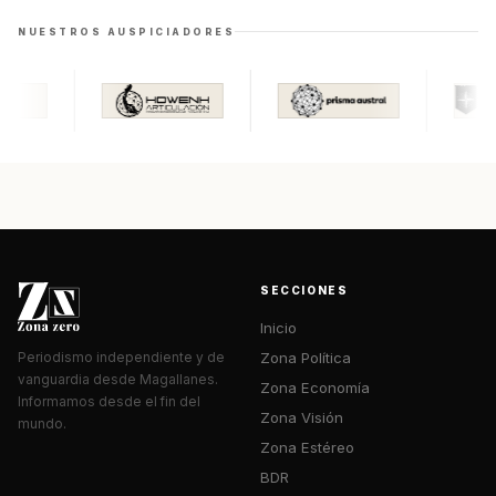
NUESTROS AUSPICIADORES
SECCIONES
Inicio
Zona Política
Periodismo independiente y de
vanguardia desde Magallanes.
Zona Economía
Informamos desde el fin del
Zona Visión
mundo.
Zona Estéreo
BDR