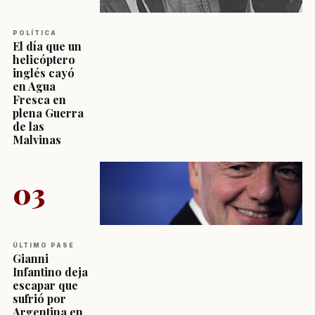
POLÍTICA
El día que un
helicóptero
inglés cayó
en Agua
Fresca en
plena Guerra
de las
Malvinas
03
ÚLTIMO PASE
Gianni
Infantino deja
escapar que
sufrió por
Argentina en