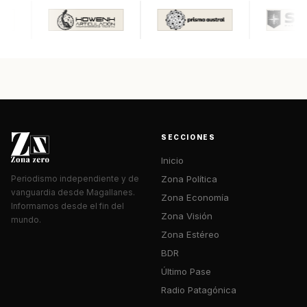
SECCIONES
Inicio
Zona Política
Periodismo independiente y de
vanguardia desde Magallanes.
Zona Economía
Informamos desde el fin del
Zona Visión
mundo.
Zona Estéreo
BDR
Último Pase
Radio Patagónica