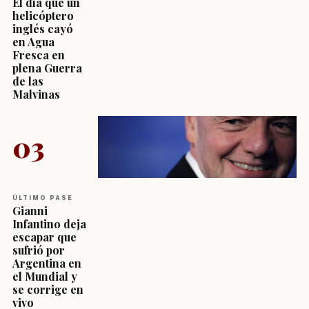
El día que un
helicóptero
inglés cayó
en Agua
Fresca en
plena Guerra
de las
Malvinas
03
ÚLTIMO PASE
Gianni
Infantino deja
escapar que
sufrió por
Argentina en
el Mundial y
se corrige en
vivo