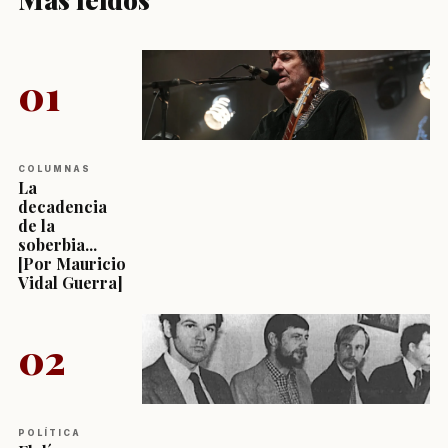
01
COLUMNAS
La
decadencia
de la
soberbia...
[Por Mauricio
Vidal Guerra]
02
POLÍTICA