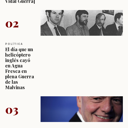
Vidal Guerra]
02
POLÍTICA
El día que un
helicóptero
inglés cayó
en Agua
Fresca en
plena Guerra
de las
Malvinas
03