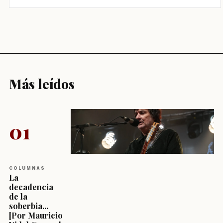
Más leídos
01
COLUMNAS
La
decadencia
de la
soberbia...
[Por Mauricio