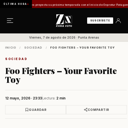
ÚLTIMA HORA
o en Magallanes proyecta su próxima temporada con el inicio de Enprotur Patagonia 202
SUSCRÍBETE
Viernes, 7 de agosto de 2026 · Punta Arenas
INICIO
/
SOCIEDAD
/
FOO FIGHTERS – YOUR FAVORITE TOY
SOCIEDAD
Foo Fighters – Your Favorite
Toy
12 mayo, 2026 · 23:33
Lectura:
2 min
GUARDAR
COMPARTIR