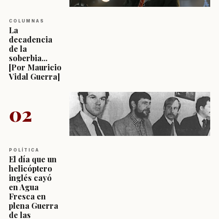
COLUMNAS
La
decadencia
de la
soberbia...
[Por Mauricio
Vidal Guerra]
02
POLÍTICA
El día que un
helicóptero
inglés cayó
en Agua
Fresca en
plena Guerra
de las