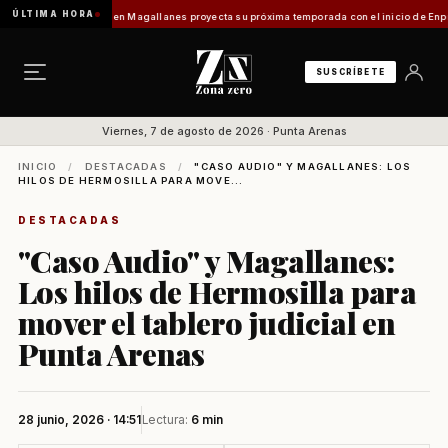
ÚLTIMA HORA
]
Turismo en Magallanes proyecta su próxima temporada con el inicio de Enprotur Patag
SUSCRÍBETE
Viernes, 7 de agosto de 2026 · Punta Arenas
INICIO
/
DESTACADAS
/
"CASO AUDIO" Y MAGALLANES: LOS
HILOS DE HERMOSILLA PARA MOVE...
DESTACADAS
"Caso Audio" y Magallanes:
Los hilos de Hermosilla para
mover el tablero judicial en
Punta Arenas
28 junio, 2026 · 14:51
Lectura:
6 min