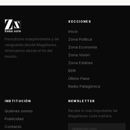
SECCIONES
Inicio
Zona Política
Periodismo independiente y de
vanguardia desde Magallanes.
Zona Economía
Informamos desde el fin del
Zona Visión
mundo.
Zona Estéreo
BDR
Último Pase
Radio Patagónica
INSTITUCIÓN
NEWSLETTER
Quiénes somos
Recibe lo más importante de
Magallanes cada mañana.
Publicidad
Contacto