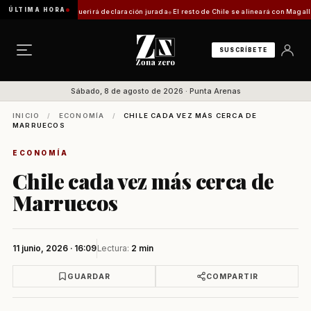
ÚLTIMA HORA
ca: trámite requerirá declaración jurada
El resto de Chile se alineará con Magallanes: c
SUSCRÍBETE
Sábado, 8 de agosto de 2026 · Punta Arenas
INICIO
/
ECONOMÍA
/
CHILE CADA VEZ MÁS CERCA DE
MARRUECOS
ECONOMÍA
Chile cada vez más cerca de
Marruecos
11 junio, 2026 · 16:09
Lectura:
2 min
GUARDAR
COMPARTIR