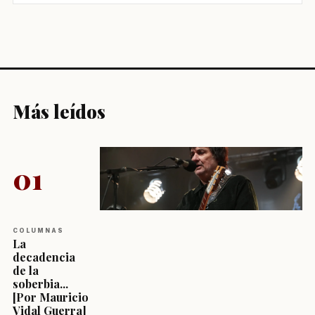
Más leídos
01
COLUMNAS
La
decadencia
de la
soberbia...
[Por Mauricio
Vidal Guerra]