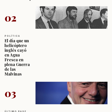
02
POLÍTICA
El día que un
helicóptero
inglés cayó
en Agua
Fresca en
plena Guerra
de las
Malvinas
03
ÚLTIMO PASE