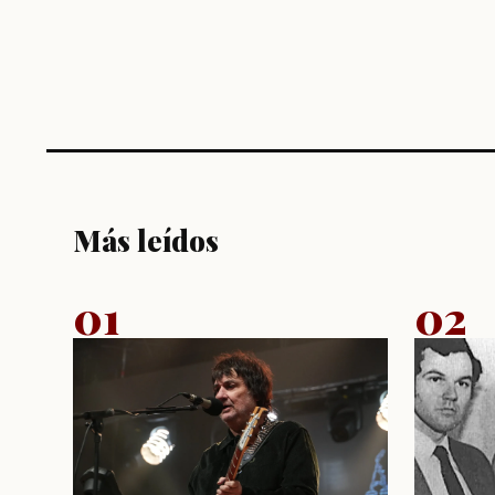
Más leídos
01
02