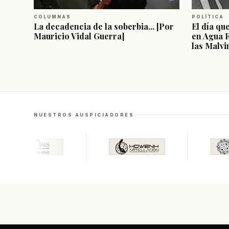
COLUMNAS
POLÍTICA
La decadencia de la soberbia... [Por
El día qu
Mauricio Vidal Guerra]
en Agua 
las Malvi
NUESTROS AUSPICIADORES