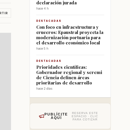
declaración jurada
hace 4 h
RTIR
DESTACADAS
Con foco en infraestructura y
cruceros: Epaustral proyecta la
modernización portuaria para
el desarrollo económico local
hace 5 h
DESTACADAS
Prioridades científicas:
Gobernador regional y seremi
de Ciencia definen áreas
prioritarias de desarrollo
hace 2 días
RESERVA ESTE
PUBLÍCITE
ESPACIO · CLIC
AQUÍ
PARA COTIZAR