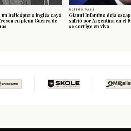
ÚLTIMO PASE
e un helicóptero inglés cayó
Gianni Infantino deja escap
Fresca en plena Guerra de
sufrió por Argentina en el 
nas
se corrige en vivo