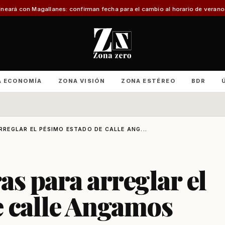
lanes: confirman fecha para el cambio al horario de verano
Con foco en infr
A ECONOMÍA
ZONA VISIÓN
ZONA ESTÉREO
BDR
EGLAR EL PÉSIMO ESTADO DE CALLE ANG...
s para arreglar el
e calle Angamos