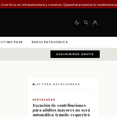
aestructura y cruceros: Epaustral proyecta la modernización portuaria para 
ÚLTIMO PASE
RADIO PATAGÓNICA
SUSCRIBIRSE GRATIS
LECTURA RELACIONADA
DESTACADAS
Exención de contribuciones
para adultos mayores no será
automática: trámite requerirá