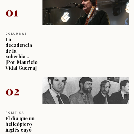
01
COLUMNAS
La
decadencia
de la
soberbia...
[Por Mauricio
Vidal Guerra]
02
POLÍTICA
El día que un
helicóptero
inglés cayó