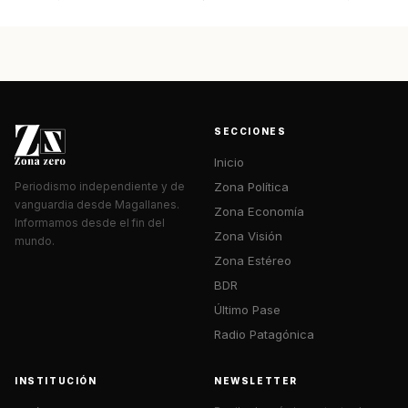
SECCIONES
Inicio
Zona Política
Periodismo independiente y de
vanguardia desde Magallanes.
Zona Economía
Informamos desde el fin del
Zona Visión
mundo.
Zona Estéreo
BDR
Último Pase
Radio Patagónica
INSTITUCIÓN
NEWSLETTER