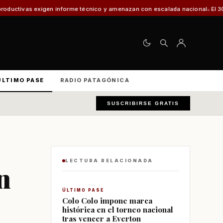
orme técnico y amenazan con escalada nacional
El 30% de los vehículos fi
ÚLTIMO PASE
RADIO PATAGÓNICA
SUSCRIBIRSE GRATIS
LECTURA RELACIONADA
n
ÚLTIMO PASE
Colo Colo impone marca
histórica en el torneo nacional
tras vencer a Everton