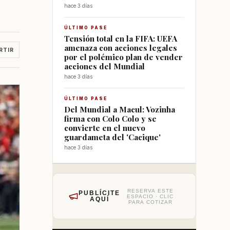
hace 3 días
ÚLTIMO PASE
Tensión total en la FIFA: UEFA
amenaza con acciones legales
RTIR
por el polémico plan de vender
acciones del Mundial
hace 3 días
ÚLTIMO PASE
Del Mundial a Macul: Vozinha
firma con Colo Colo y se
convierte en el nuevo
guardameta del 'Cacique'
hace 3 días
RESERVA ESTE
PUBLÍCITE
ESPACIO · CLIC
AQUÍ
PARA COTIZAR