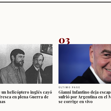
03
ÚLTIMO PASE
e un helicóptero inglés cayó
Gianni Infantino deja escap
Fresca en plena Guerra de
sufrió por Argentina en el 
nas
se corrige en vivo