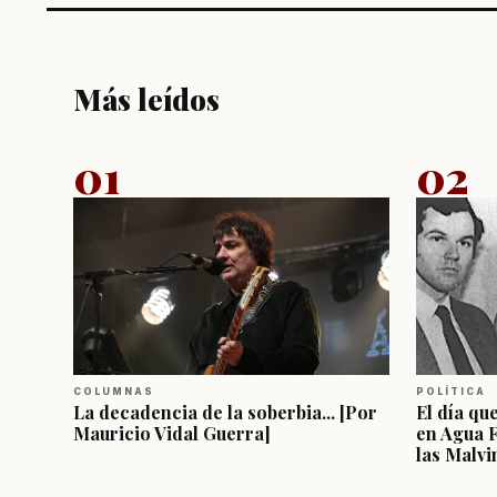
Más leídos
01
02
COLUMNAS
POLÍTICA
La decadencia de la soberbia... [Por
El día qu
Mauricio Vidal Guerra]
en Agua 
las Malvi