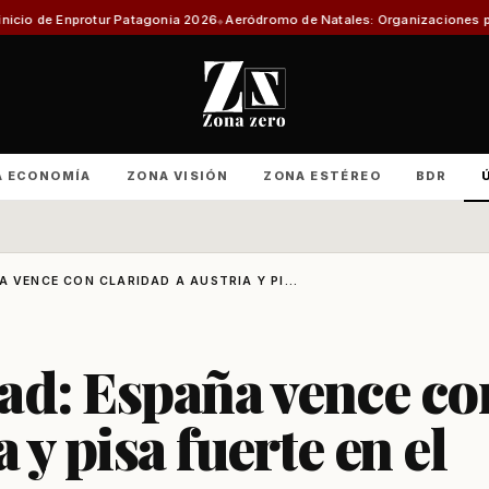
agonia 2026
Aeródromo de Natales: Organizaciones productivas exigen inf
A ECONOMÍA
ZONA VISIÓN
ZONA ESTÉREO
BDR
 VENCE CON CLARIDAD A AUSTRIA Y PI...
ad: España vence co
 y pisa fuerte en el