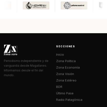
SECCIONES
Inicio
Zona Política
Periodismo independiente y de
vanguardia desde Magallanes.
Zona Economía
Informamos desde el fin del
Zona Visión
mundo.
Zona Estéreo
BDR
Último Pase
Radio Patagónica