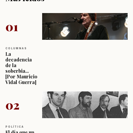
01
COLUMNAS
La
decadencia
de la
soberbia...
[Por Mauricio
Vidal Guerra]
02
POLÍTICA
El día que un