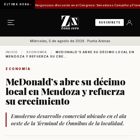
ÚLTIMA HORA
sión de Pesca
Vergonzosa discusión en el Congreso: Senadoras Campillai y Flores se enf
SUSCRÍBETE
Miércoles, 5 de agosto de 2026 · Punta Arenas
INICIO
/
ECONOMÍA
/
MCDONALD’S ABRE SU DÉCIMO LOCAL EN
MENDOZA Y REFUERZA SU CRE...
ECONOMÍA
McDonald’s abre su décimo
local en Mendoza y refuerza
su crecimiento
Emoderno desarrollo comercial ubicado en el ala
oeste de la Terminal de Ómnibus de la localidad.